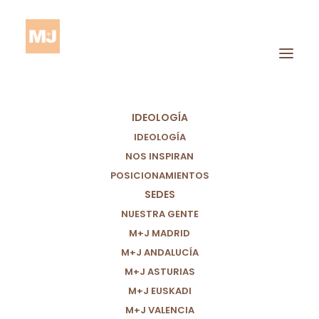
IDEOLOGÍA
IDEOLOGÍA
NOS INSPIRAN
VALORACIÓN DE 4
POSICIONAMIENTOS
SEDES
MESES DE GESTIÓN
NUESTRA GENTE
M+J MADRID
MIGRATORIA DEL
M+J ANDALUCÍA
GOBIERNO:
M+J ASTURIAS
M+J EUSKADI
HIPÓCRITA Y FALTA
M+J VALENCIA