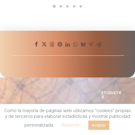
Sticky
Mundo
,
Pobreza
,
Justicia
,
Comunicado
Como la mayoría de páginas web utilizamos “cookies” propias
ETIQUETA
y de terceros para elaborar estadísticas y mostrar publicidad
S
personalizada.
Resumen
Aceptar
ABASCAL