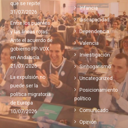
que se repite
Infancia
31/07/2026
discapacidad
Entre los puentes
Dependencia
y las líneas rojas:
Ante el acuerdo de
Valencia
gobierno PP-VOX
Investigación
en Andalucía.
21/07/2026
Sinhogarismo
La expulsión no
Uncategorized
puede ser la
Posicionamiento
política migratoria
político
de Europa
Comunicado
10/07/2026
Opinión