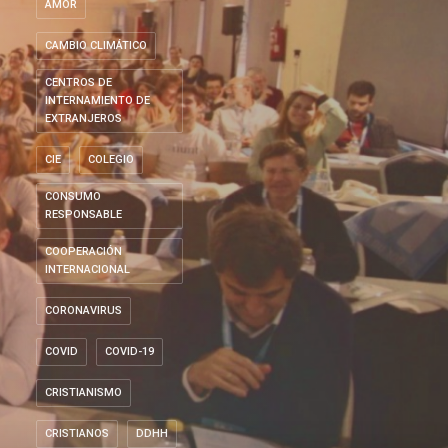
AMOR
CAMBIO CLIMÁTICO
CENTROS DE
INTERNAMIENTO DE
EXTRANJEROS
CIE
COLEGIO
CONSUMO
RESPONSABLE
COOPERACIÓN
INTERNACIONAL
CORONAVIRUS
COVID
COVID-19
CRISTIANISMO
CRISTIANOS
DDHH