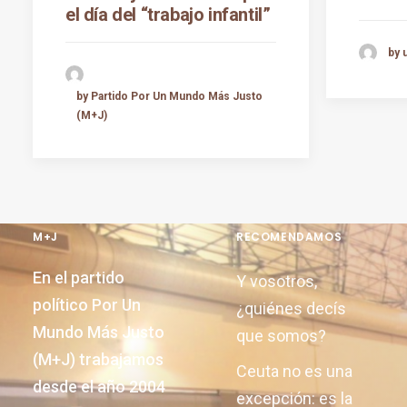
el día del “trabajo infantil”
by 
by Partido Por Un Mundo Más Justo
(M+J)
M+J
RECOMENDAMOS
En el partido
Y vosotros,
político Por Un
¿quiénes decís
Mundo Más Justo
que somos?
(M+J) trabajamos
Ceuta no es una
desde el año 2004
excepción: es la