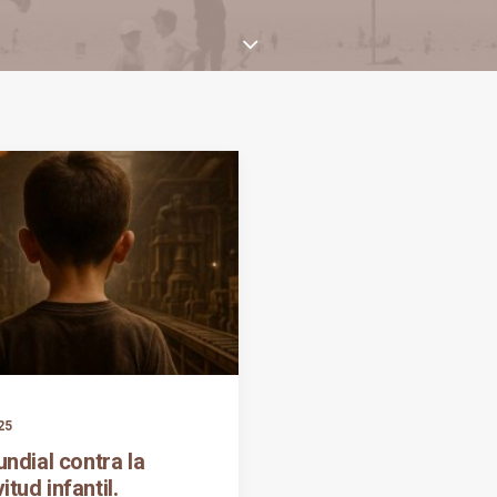
25
ndial contra la
itud infantil.