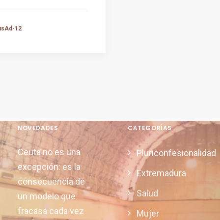
usAd-12
NOVEDADES
CATEGORÍAS
Ceuta no es una
Pluriconfesionalidad
excepción: es la
Extremadura
consecuencia de
Salud
un modelo que
fracasa cada vez
Mujer