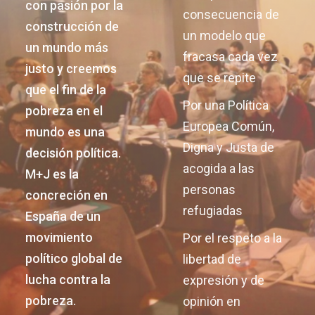
con pasión por la
consecuencia de
construcción de
un modelo que
un mundo más
fracasa cada vez
justo y creemos
que se repite
que el fin de la
Por una Política
pobreza en el
Europea Común,
mundo es una
Digna y Justa de
decisión política.
acogida a las
M+J es la
personas
concreción en
refugiadas
España de un
movimiento
Por el respeto a la
político global de
libertad de
lucha contra la
expresión y de
pobreza.
opinión en