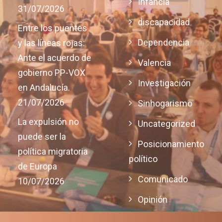
Infancia
31/07/2026
discapacidad
Entre los puentes
Dependencia
y las líneas rojas:
Ante el acuerdo de
Valencia
gobierno PP-VOX
Investigación
en Andalucía.
21/07/2026
Sinhogarismo
La expulsión no
Uncategorized
puede ser la
Posicionamiento
política migratoria
político
de Europa
Comunicado
10/07/2026
Opinión
Justicia