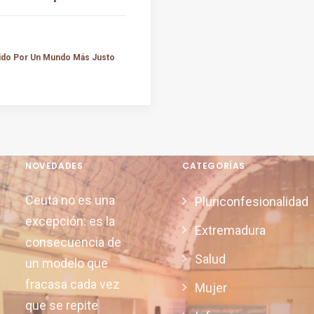
tido Por Un Mundo Más Justo
NOVEDADES
CATEGORÍAS
Ceuta no es una
Pluriconfesionalidad
excepción: es la
Extremadura
consecuencia de
Salud
un modelo que
fracasa cada vez
Mujer
que se repite