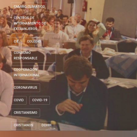
CAMBIO CLIMÁTICO
CENTROS DE
INTERNAMIENTO DE
EXTRANJEROS
CIE
COLEGIO
CONSUMO
RESPONSABLE
COOPERACIÓN
INTERNACIONAL
CORONAVIRUS
COVID
COVID-19
CRISTIANISMO
CRISTIANOS
DDHH