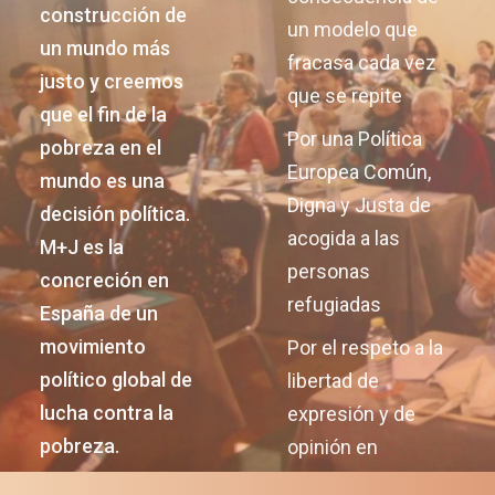
construcción de
un modelo que
un mundo más
fracasa cada vez
justo y creemos
que se repite
que el fin de la
Por una Política
pobreza en el
Europea Común,
mundo es una
Digna y Justa de
decisión política.
acogida a las
M+J es la
personas
concreción en
refugiadas
España de un
movimiento
Por el respeto a la
político global de
libertad de
lucha contra la
expresión y de
pobreza.
opinión en
Nicaragua