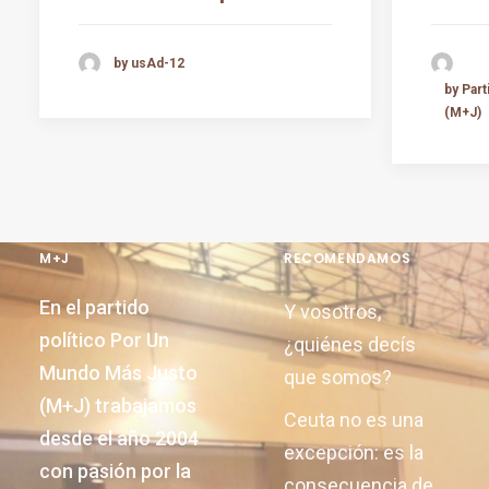
by usAd-12
by Par
(M+J)
M+J
RECOMENDAMOS
En el partido
Y vosotros,
político Por Un
¿quiénes decís
Mundo Más Justo
que somos?
(M+J) trabajamos
Ceuta no es una
desde el año 2004
excepción: es la
con pasión por la
consecuencia de