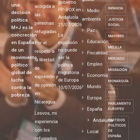
gobierno
una
acogida a
INFANCIA
PP-VOX en
Medio
decisión
las
Andalucía.
ambiente
política.
JUSTICIA
personas
21/07/2026
SOCIAL
M+J es la
Paz
refugiadas
concreción
La
MAYORES
Educación
en España
expulsión
Por el
MELILLA
de un
no puede
respeto a
Fiscalidad
movimiento
ser la
MERCADO
la libertad
Empleo
político
política
de
MIGRACIÓN
global de
migratoria
Economía
expresión y
lucha
de Europa
MONARQUÍA
de opinión
Mundo
contra la
10/07/2026
ODS
en
pobreza.
Europa
Nicaragua
PARLAMENTO
España
EUROPEO
Lesvos, mi
Andalucia
PARTIDOS
experiencia
POLÍTICOS
con los
Local
DE
ESPAÑA
refugiados