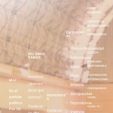
CAMBIO
CLIMÁTICO
CENTROS DE
INTERNAMIENTO
DE
CATEGORÍ
EXTRANJEROS
AS
CIE
Pluriconfesionalidad
COLEGIO
RECOMEN
Extremadura
DAMOS
CONSUMO
Salud
RESPONSABLE
Y
Mujer
COOPERACIÓN
vosotros,
INTERNACIONAL
M+J
¿quiénes
Infancia
CORONAVIRUS
decís que
En el
discapacidad
NOVEDADE
partido
somos?
COVID
S
político
Dependencia
Ceuta no
COVID-19
Por Un
Ceuta no
Valencia