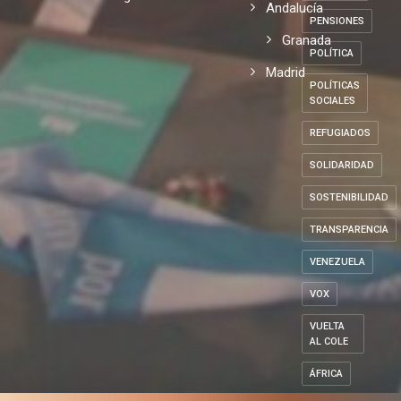
Andalucía
PENSIONES
Granada
POLÍTICA
Madrid
POLÍTICAS
SOCIALES
REFUGIADOS
SOLIDARIDAD
SOSTENIBILIDAD
TRANSPARENCIA
VENEZUELA
VOX
VUELTA
AL COLE
ÁFRICA