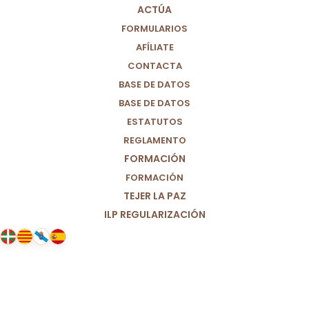
ACTÚA
FORMULARIOS
AFÍLIATE
CONTACTA
BASE DE DATOS
BASE DE DATOS
ESTATUTOS
REGLAMENTO
FORMACIÓN
FORMACIÓN
TEJER LA PAZ
ILP REGULARIZACIÓN
08/05/2025
Por un modelo de investigación
científica abierto, justo y
accesible.