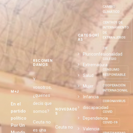
CAMBIO
CLIMÁTICO
CENTROS DE
INTERNAMIENTO
DE
CATEGORÍ
EXTRANJEROS
AS
CIE
Pluriconfesionalidad
COLEGIO
RECOMEN
Extremadura
DAMOS
CONSUMO
Salud
RESPONSABLE
Y
Mujer
COOPERACIÓN
vosotros,
INTERNACIONAL
M+J
¿quiénes
Infancia
CORONAVIRUS
decís que
En el
discapacidad
NOVEDADE
partido
somos?
COVID
S
político
Dependencia
Ceuta no
COVID-19
Por Un
Ceuta no
Valencia
es una
Mundo