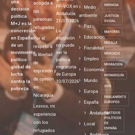
una
acogida a
INFANCIA
PP-VOX en
Medio
decisión
las
Andalucía.
ambiente
política.
JUSTICIA
personas
21/07/2026
SOCIAL
M+J es la
Paz
refugiadas
concreción
La
MAYORES
Educación
en España
expulsión
Por el
MELILLA
de un
no puede
respeto a
Fiscalidad
movimiento
ser la
MERCADO
la libertad
Empleo
político
política
de
MIGRACIÓN
global de
migratoria
Economía
expresión y
lucha
de Europa
MONARQUÍA
de opinión
Mundo
contra la
10/07/2026
ODS
en
pobreza.
Europa
Nicaragua
PARLAMENTO
España
EUROPEO
Lesvos, mi
Andalucia
PARTIDOS
experiencia
POLÍTICOS
con los
Local
DE
ESPAÑA
refugiados
Andalucía