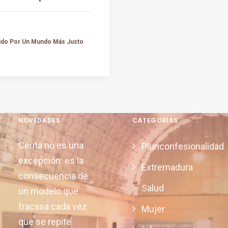
tido Por Un Mundo Más Justo
NOVEDADES
CATEGORÍAS
Ceuta no es una
Pluriconfesionalidad
excepción: es la
Extremadura
consecuencia de
Salud
un modelo que
fracasa cada vez
Mujer
que se repite