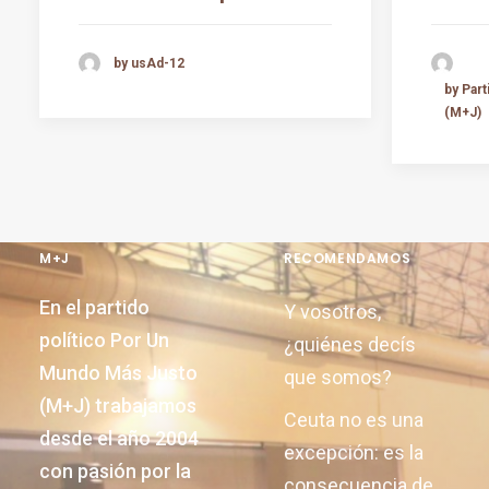
by usAd-12
by Par
(M+J)
M+J
RECOMENDAMOS
En el partido
Y vosotros,
político Por Un
¿quiénes decís
Mundo Más Justo
que somos?
(M+J) trabajamos
Ceuta no es una
desde el año 2004
excepción: es la
con pasión por la
consecuencia de