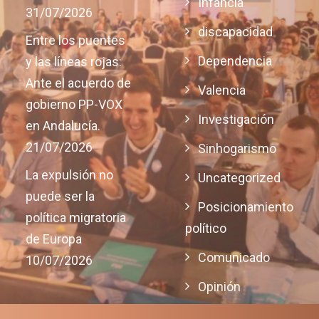
Infancia
31/07/2026
discapacidad
Entre los puentes
Dependencia
y las líneas rojas:
Ante el acuerdo de
Valencia
gobierno PP-VOX
Investigación
en Andalucía.
21/07/2026
Sinhogarismo
La expulsión no
Uncategorized
puede ser la
Posicionamiento
política migratoria
político
de Europa
Comunicado
10/07/2026
Opinión
Justicia