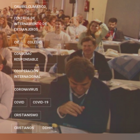
CAMBIO CLIMÁTICO
CENTROS DE
INTERNAMIENTO DE
EXTRANJEROS
CIE
COLEGIO
CONSUMO
RESPONSABLE
COOPERACIÓN
INTERNACIONAL
CORONAVIRUS
COVID
COVID-19
CRISTIANISMO
CRISTIANOS
DDHH