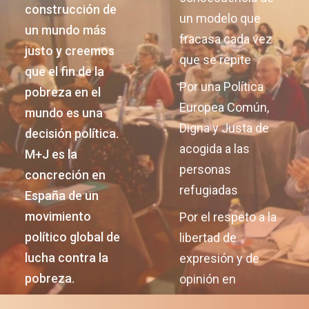
construcción de
un modelo que
un mundo más
fracasa cada vez
justo y creemos
que se repite
que el fin de la
Por una Política
pobreza en el
Europea Común,
mundo es una
Digna y Justa de
decisión política.
acogida a las
M+J es la
personas
concreción en
refugiadas
España de un
movimiento
Por el respeto a la
político global de
libertad de
lucha contra la
expresión y de
pobreza.
opinión en
Nicaragua