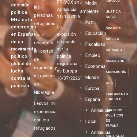
INFANCIA
PP-VOX en
Medio
decisión
las
Andalucía.
ambiente
política.
JUSTICIA
personas
21/07/2026
SOCIAL
M+J es la
Paz
refugiadas
concreción
La
MAYORES
Educación
en España
expulsión
Por el
MELILLA
de un
no puede
respeto a
Fiscalidad
movimiento
ser la
MERCADO
la libertad
Empleo
político
política
de
MIGRACIÓN
global de
migratoria
Economía
expresión y
lucha
de Europa
MONARQUÍA
de opinión
Mundo
contra la
10/07/2026
ODS
en
pobreza.
Europa
Nicaragua
PARLAMENTO
España
EUROPEO
Lesvos, mi
Andalucia
PARTIDOS
experiencia
POLÍTICOS
con los
Local
DE
ESPAÑA
refugiados
Andalucía
PENSIONES