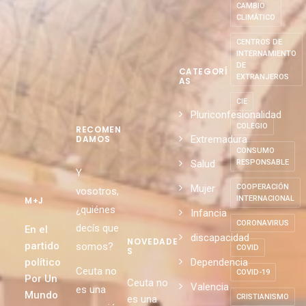
CAMBIO
CLIMÁTICO
CENTROS DE
INTERNAMIENTO
DE
CATEGORÍ
EXTRANJEROS
AS
CIE
Pluriconfesionalidad
COLEGIO
RECOMEN
Extremadura
DAMOS
CONSUMO
Salud
RESPONSABLE
Y
Mujer
COOPERACIÓN
vosotros,
INTERNACIONAL
M+J
¿quiénes
Infancia
CORONAVIRUS
decís que
En el
discapacidad
NOVEDADE
partido
somos?
COVID
S
político
Dependencia
Ceuta no
COVID-19
Por Un
Ceuta no
Valencia
es una
Mundo
CRISTIANISMO
es una