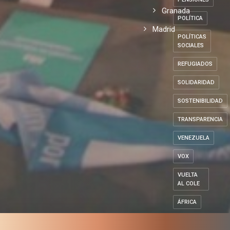
Granada
POLÍTICA
Madrid
POLÍTICAS
SOCIALES
REFUGIADOS
SOLIDARIDAD
SOSTENIBILIDAD
TRANSPARENCIA
VENEZUELA
VOX
VUELTA
AL COLE
ÁFRICA