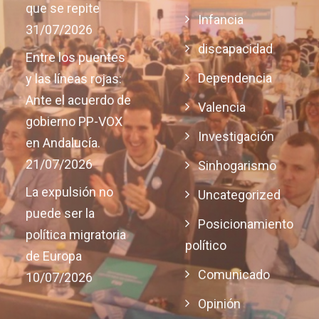
que se repite
Infancia
31/07/2026
discapacidad
Entre los puentes
Dependencia
y las líneas rojas:
Ante el acuerdo de
Valencia
gobierno PP-VOX
Investigación
en Andalucía.
21/07/2026
Sinhogarismo
La expulsión no
Uncategorized
puede ser la
Posicionamiento
política migratoria
político
de Europa
Comunicado
10/07/2026
Opinión