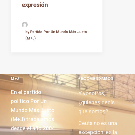
expresión
by Partido Por Un Mundo Más Justo
(M+J)
M+J
RECOMENDAMOS
En el partido
Y vosotros,
político Por Un
¿quiénes decís
Mundo Más Justo
que somos?
(M+J) trabajamos
Ceuta no es una
desde el año 2004
excepción: es la