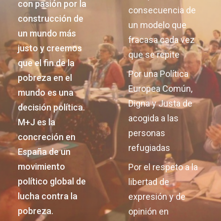
con pasión por la
consecuencia de
construcción de
un modelo que
un mundo más
fracasa cada vez
justo y creemos
que se repite
que el fin de la
Por una Política
pobreza en el
Europea Común,
mundo es una
Digna y Justa de
decisión política.
acogida a las
M+J es la
personas
concreción en
refugiadas
España de un
movimiento
Por el respeto a la
político global de
libertad de
lucha contra la
expresión y de
pobreza.
opinión en