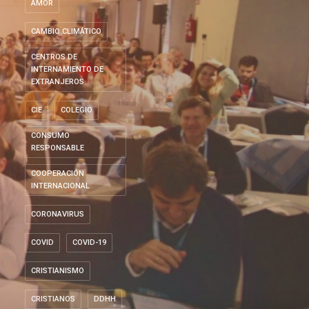
AMOR
CAMBIO CLIMÁTICO
CENTROS DE
INTERNAMIENTO DE
EXTRANJEROS
CIE
COLEGIO
CONSUMO
RESPONSABLE
COOPERACIÓN
INTERNACIONAL
CORONAVIRUS
COVID
COVID-19
CRISTIANISMO
CRISTIANOS
DDHH