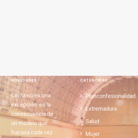
NOVEDADES
CATEGORÍAS
Ceuta no es una
Pluriconfesionalidad
excepción: es la
Extremadura
consecuencia de
Salud
un modelo que
fracasa cada vez
Mujer