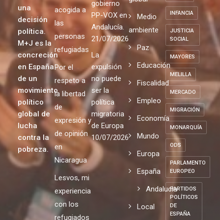
gobierno
una
acogida a
INFANCIA
PP-VOX en
Medio
decisión
las
Andalucía.
ambiente
política.
JUSTICIA
personas
21/07/2026
SOCIAL
M+J es la
Paz
refugiadas
concreción
La
MAYORES
Educación
en España
expulsión
Por el
MELILLA
de un
no puede
respeto a
Fiscalidad
movimiento
ser la
MERCADO
la libertad
Empleo
político
política
de
MIGRACIÓN
global de
migratoria
Economía
expresión y
lucha
de Europa
MONARQUÍA
de opinión
Mundo
contra la
10/07/2026
ODS
en
pobreza.
Europa
Nicaragua
PARLAMENTO
España
EUROPEO
Lesvos, mi
Andalucia
PARTIDOS
experiencia
POLÍTICOS
con los
Local
DE
ESPAÑA
refugiados