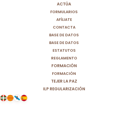
ACTÚA
FORMULARIOS
AFÍLIATE
CONTACTA
BASE DE DATOS
BASE DE DATOS
ESTATUTOS
REGLAMENTO
FORMACIÓN
FORMACIÓN
TEJER LA PAZ
ILP REGULARIZACIÓN
20/11/2024
Manifiesto a favor de una vida
digna para todos los niños y niñas
del mundo