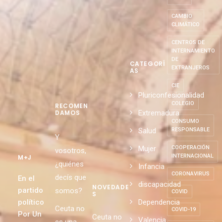
CAMBIO
CLIMÁTICO
CENTROS DE
INTERNAMIENTO
DE
CATEGORÍ
EXTRANJEROS
AS
CIE
Pluriconfesionalidad
COLEGIO
RECOMEN
Extremadura
DAMOS
CONSUMO
Salud
RESPONSABLE
Y
Mujer
COOPERACIÓN
vosotros,
INTERNACIONAL
M+J
¿quiénes
Infancia
CORONAVIRUS
decís que
En el
discapacidad
NOVEDADE
partido
somos?
COVID
S
político
Dependencia
Ceuta no
COVID-19
Por Un
Ceuta no
Valencia