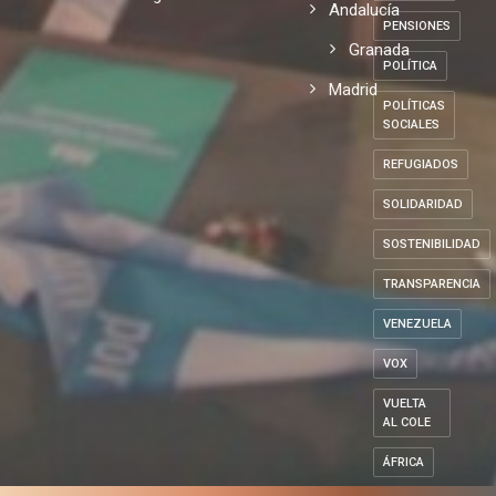
Andalucía
PENSIONES
Granada
POLÍTICA
Madrid
POLÍTICAS
SOCIALES
REFUGIADOS
SOLIDARIDAD
SOSTENIBILIDAD
TRANSPARENCIA
VENEZUELA
VOX
VUELTA
AL COLE
ÁFRICA