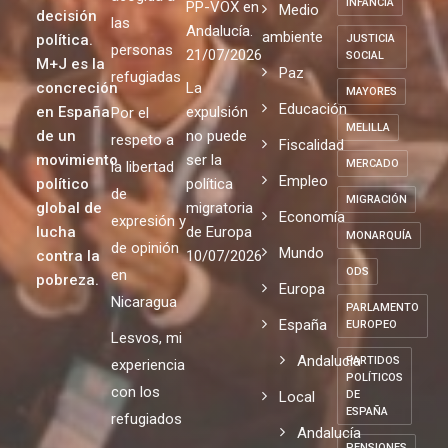
INFANCIA
PP-VOX en
Medio
decisión
las
Andalucía.
ambiente
política.
JUSTICIA
personas
21/07/2026
SOCIAL
M+J es la
Paz
refugiadas
concreción
La
MAYORES
Educación
en España
expulsión
Por el
MELILLA
de un
no puede
respeto a
Fiscalidad
movimiento
ser la
MERCADO
la libertad
Empleo
político
política
de
MIGRACIÓN
global de
migratoria
Economía
expresión y
lucha
de Europa
MONARQUÍA
de opinión
Mundo
contra la
10/07/2026
ODS
en
pobreza.
Europa
Nicaragua
PARLAMENTO
España
EUROPEO
Lesvos, mi
Andalucia
PARTIDOS
experiencia
POLÍTICOS
con los
Local
DE
ESPAÑA
refugiados
Andalucía
PENSIONES