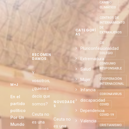
CAMBIO
CLIMÁTICO
CENTROS DE
INTERNAMIENTO
DE
CATEGORÍ
EXTRANJEROS
AS
CIE
Pluriconfesionalidad
COLEGIO
RECOMEN
Extremadura
DAMOS
CONSUMO
Salud
RESPONSABLE
Y
Mujer
COOPERACIÓN
vosotros,
INTERNACIONAL
M+J
¿quiénes
Infancia
CORONAVIRUS
decís que
En el
discapacidad
NOVEDADE
partido
somos?
COVID
S
político
Dependencia
Ceuta no
COVID-19
Por Un
Ceuta no
Valencia
es una
Mundo
CRISTIANISMO
es una