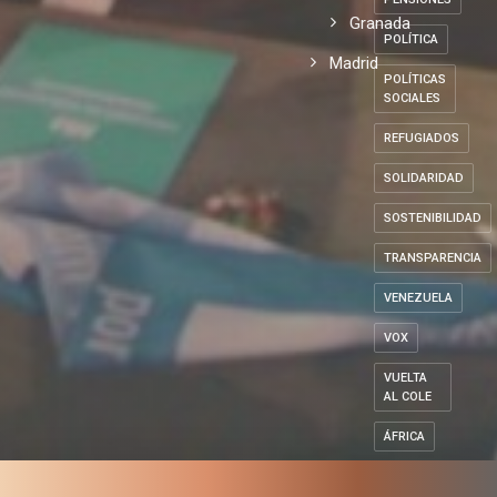
Granada
POLÍTICA
Madrid
POLÍTICAS
SOCIALES
REFUGIADOS
SOLIDARIDAD
SOSTENIBILIDAD
TRANSPARENCIA
VENEZUELA
VOX
VUELTA
AL COLE
ÁFRICA