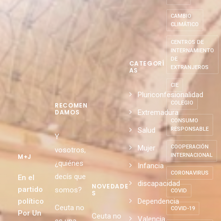
CAMBIO
CLIMÁTICO
CENTROS DE
INTERNAMIENTO
DE
CATEGORÍ
EXTRANJEROS
AS
CIE
Pluriconfesionalidad
COLEGIO
RECOMEN
Extremadura
DAMOS
CONSUMO
Salud
RESPONSABLE
Y
Mujer
COOPERACIÓN
vosotros,
INTERNACIONAL
M+J
¿quiénes
Infancia
CORONAVIRUS
decís que
En el
discapacidad
NOVEDADE
partido
somos?
COVID
S
político
Dependencia
Ceuta no
COVID-19
Por Un
Ceuta no
Valencia