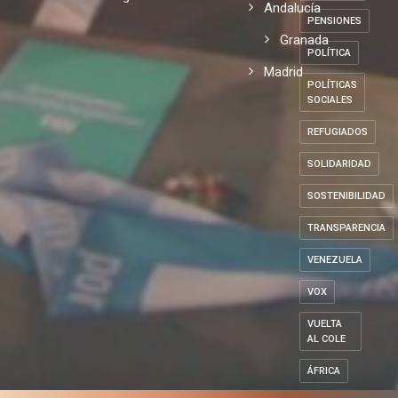
Andalucía
PENSIONES
Granada
POLÍTICA
Madrid
POLÍTICAS
SOCIALES
REFUGIADOS
SOLIDARIDAD
SOSTENIBILIDAD
TRANSPARENCIA
VENEZUELA
VOX
VUELTA
AL COLE
ÁFRICA