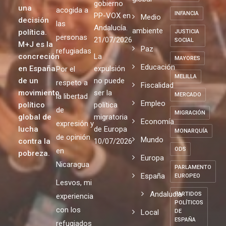
gobierno
una
acogida a
INFANCIA
PP-VOX en
Medio
decisión
las
Andalucía.
ambiente
política.
JUSTICIA
personas
21/07/2026
SOCIAL
M+J es la
Paz
refugiadas
concreción
La
MAYORES
Educación
en España
expulsión
Por el
MELILLA
de un
no puede
respeto a
Fiscalidad
movimiento
ser la
MERCADO
la libertad
Empleo
político
política
de
MIGRACIÓN
global de
migratoria
Economía
expresión y
lucha
de Europa
MONARQUÍA
de opinión
Mundo
contra la
10/07/2026
ODS
en
pobreza.
Europa
Nicaragua
PARLAMENTO
España
EUROPEO
Lesvos, mi
Andalucia
PARTIDOS
experiencia
POLÍTICOS
con los
Local
DE
ESPAÑA
refugiados