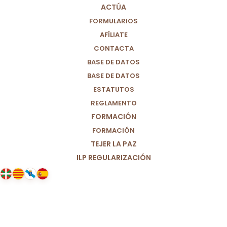
ACTÚA
FORMULARIOS
AFÍLIATE
CONTACTA
BASE DE DATOS
BASE DE DATOS
ESTATUTOS
REGLAMENTO
FORMACIÓN
FORMACIÓN
TEJER LA PAZ
ILP REGULARIZACIÓN
08/05/2025
Por un modelo de investigación
científica abierto, justo y
accesible.