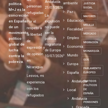
Andalucía.
ambiente
política.
JUSTICIA
personas
21/07/2026
SOCIAL
M+J es la
Paz
refugiadas
concreción
La
MAYORES
Educación
en España
expulsión
Por el
MELILLA
de un
no puede
respeto a
Fiscalidad
movimiento
ser la
MERCADO
la libertad
Empleo
político
política
de
MIGRACIÓN
global de
migratoria
Economía
expresión y
lucha
de Europa
MONARQUÍA
de opinión
Mundo
contra la
10/07/2026
ODS
en
pobreza.
Europa
Nicaragua
PARLAMENTO
España
EUROPEO
Lesvos, mi
Andalucia
PARTIDOS
experiencia
POLÍTICOS
con los
Local
DE
ESPAÑA
refugiados
Andalucía
PENSIONES
Granada