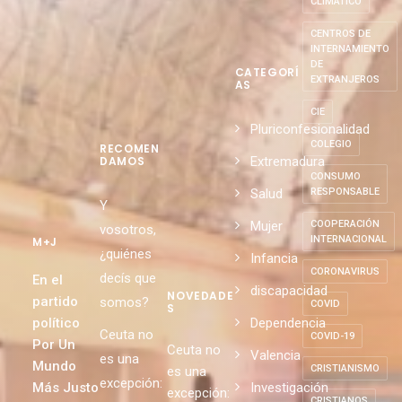
CLIMÁTICO
CENTROS DE
INTERNAMIENTO
DE
CATEGORÍ
EXTRANJEROS
AS
CIE
Pluriconfesionalidad
COLEGIO
RECOMEN
Extremadura
DAMOS
CONSUMO
Salud
RESPONSABLE
Y
Mujer
COOPERACIÓN
vosotros,
INTERNACIONAL
M+J
¿quiénes
Infancia
CORONAVIRUS
decís que
En el
discapacidad
NOVEDADE
partido
somos?
COVID
S
político
Dependencia
Ceuta no
COVID-19
Por Un
Ceuta no
Valencia
es una
Mundo
CRISTIANISMO
es una
excepción:
Más Justo
Investigación
excepción:
CRISTIANOS