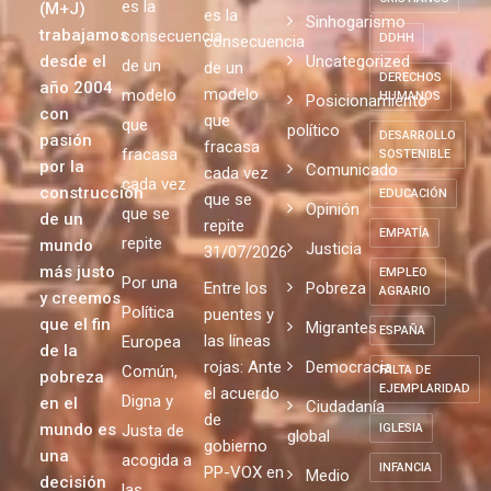
es la
(M+J)
es la
Sinhogarismo
trabajamos
consecuencia
DDHH
consecuencia
desde el
Uncategorized
de un
de un
DERECHOS
año 2004
modelo
modelo
HUMANOS
Posicionamiento
con
que
que
político
DESARROLLO
pasión
fracasa
fracasa
SOSTENIBLE
por la
Comunicado
cada vez
cada vez
construcción
EDUCACIÓN
que se
Opinión
que se
de un
repite
EMPATÍA
repite
mundo
Justicia
31/07/2026
más justo
EMPLEO
Por una
Entre los
Pobreza
AGRARIO
y creemos
Política
puentes y
que el fin
Migrantes
ESPAÑA
las líneas
Europea
de la
rojas: Ante
Democracia
Común,
FALTA DE
pobreza
EJEMPLARIDAD
el acuerdo
Digna y
en el
Ciudadanía
de
mundo es
Justa de
IGLESIA
global
gobierno
una
acogida a
INFANCIA
PP-VOX en
Medio
decisión
las