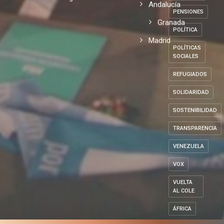
Andalucía
PENSIONES
Granada
POLÍTICA
Madrid
POLÍTICAS
SOCIALES
REFUGIADOS
SOLIDARIDAD
SOSTENIBILIDAD
TRANSPARENCIA
VENEZUELA
VOX
VUELTA
AL COLE
ÁFRICA