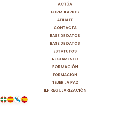
ACTÚA
FORMULARIOS
AFÍLIATE
CONTACTA
BASE DE DATOS
BASE DE DATOS
ESTATUTOS
REGLAMENTO
FORMACIÓN
FORMACIÓN
TEJER LA PAZ
ILP REGULARIZACIÓN
10/11/2020
Elecciones a la Presidencia de
Estados Unidos: Una oportunidad
para cambiar la forma y el fondo