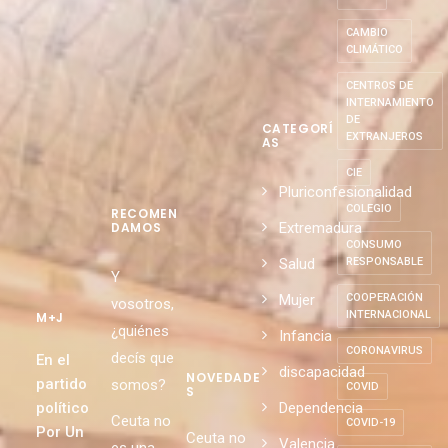
CAMBIO
CLIMÁTICO
CENTROS DE
INTERNAMIENTO
DE
CATEGORÍ
EXTRANJEROS
AS
CIE
Pluriconfesionalidad
COLEGIO
RECOMEN
Extremadura
DAMOS
CONSUMO
Salud
RESPONSABLE
Y
Mujer
COOPERACIÓN
vosotros,
INTERNACIONAL
M+J
¿quiénes
Infancia
CORONAVIRUS
decís que
En el
discapacidad
NOVEDADE
partido
somos?
COVID
S
político
Dependencia
Ceuta no
COVID-19
Por Un
Ceuta no
Valencia