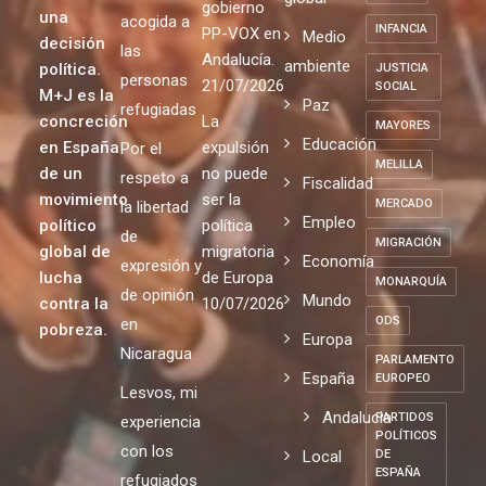
gobierno
una
acogida a
INFANCIA
PP-VOX en
Medio
decisión
las
Andalucía.
ambiente
política.
JUSTICIA
personas
21/07/2026
SOCIAL
M+J es la
Paz
refugiadas
concreción
La
MAYORES
Educación
en España
expulsión
Por el
MELILLA
de un
no puede
respeto a
Fiscalidad
movimiento
ser la
MERCADO
la libertad
Empleo
político
política
de
MIGRACIÓN
global de
migratoria
Economía
expresión y
lucha
de Europa
MONARQUÍA
de opinión
Mundo
contra la
10/07/2026
ODS
en
pobreza.
Europa
Nicaragua
PARLAMENTO
España
EUROPEO
Lesvos, mi
Andalucia
PARTIDOS
experiencia
POLÍTICOS
con los
Local
DE
ESPAÑA
refugiados