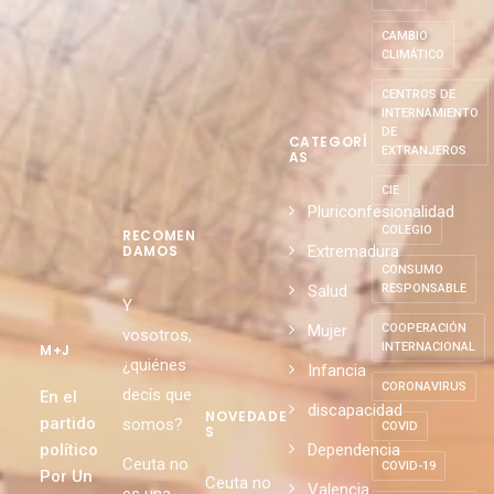
CAMBIO
CLIMÁTICO
CENTROS DE
INTERNAMIENTO
DE
CATEGORÍ
EXTRANJEROS
AS
CIE
Pluriconfesionalidad
COLEGIO
RECOMEN
Extremadura
DAMOS
CONSUMO
Salud
RESPONSABLE
Y
Mujer
COOPERACIÓN
vosotros,
INTERNACIONAL
M+J
¿quiénes
Infancia
CORONAVIRUS
decís que
En el
discapacidad
NOVEDADE
partido
somos?
COVID
S
político
Dependencia
Ceuta no
COVID-19
Por Un
Ceuta no
Valencia