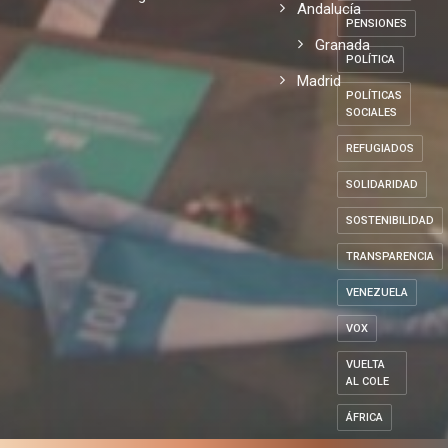
Andalucía
PENSIONES
Granada
POLÍTICA
Madrid
POLÍTICAS
SOCIALES
REFUGIADOS
SOLIDARIDAD
SOSTENIBILIDAD
TRANSPARENCIA
VENEZUELA
VOX
VUELTA
AL COLE
ÁFRICA