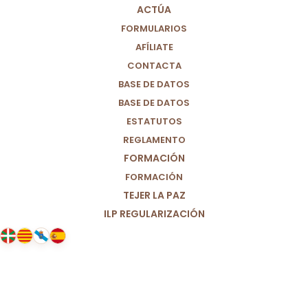
ACTÚA
FORMULARIOS
AFÍLIATE
CONTACTA
BASE DE DATOS
BASE DE DATOS
ESTATUTOS
REGLAMENTO
FORMACIÓN
FORMACIÓN
TEJER LA PAZ
ILP REGULARIZACIÓN
02/07/2025
Por una política valiente y justa
para acabar con la corrupción
estructural