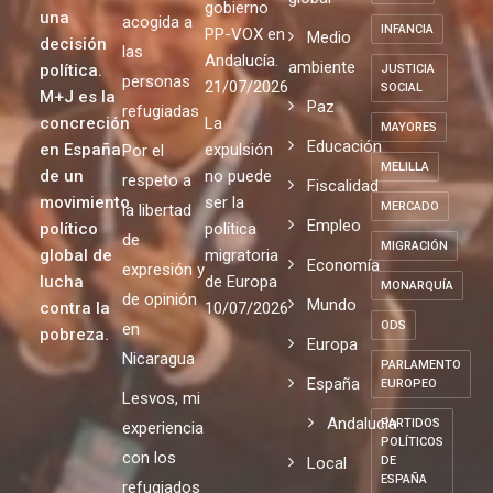
gobierno
una
acogida a
INFANCIA
PP-VOX en
Medio
decisión
las
Andalucía.
ambiente
política.
JUSTICIA
personas
21/07/2026
SOCIAL
M+J es la
Paz
refugiadas
concreción
La
MAYORES
Educación
en España
expulsión
Por el
MELILLA
de un
no puede
respeto a
Fiscalidad
movimiento
ser la
MERCADO
la libertad
Empleo
político
política
de
MIGRACIÓN
global de
migratoria
Economía
expresión y
lucha
de Europa
MONARQUÍA
de opinión
Mundo
contra la
10/07/2026
ODS
en
pobreza.
Europa
Nicaragua
PARLAMENTO
España
EUROPEO
Lesvos, mi
Andalucia
PARTIDOS
experiencia
POLÍTICOS
con los
Local
DE
ESPAÑA
refugiados