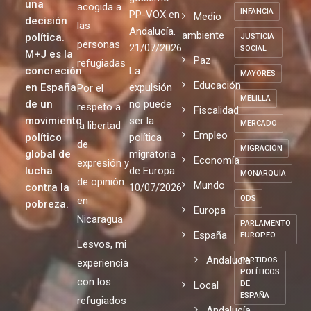
una
acogida a
INFANCIA
PP-VOX en
Medio
decisión
las
Andalucía.
ambiente
política.
JUSTICIA
personas
21/07/2026
SOCIAL
M+J es la
Paz
refugiadas
concreción
La
MAYORES
Educación
en España
expulsión
Por el
MELILLA
de un
no puede
respeto a
Fiscalidad
movimiento
ser la
MERCADO
la libertad
Empleo
político
política
de
MIGRACIÓN
global de
migratoria
Economía
expresión y
lucha
de Europa
MONARQUÍA
de opinión
Mundo
contra la
10/07/2026
ODS
en
pobreza.
Europa
Nicaragua
PARLAMENTO
España
EUROPEO
Lesvos, mi
Andalucia
PARTIDOS
experiencia
POLÍTICOS
con los
Local
DE
ESPAÑA
refugiados
Andalucía