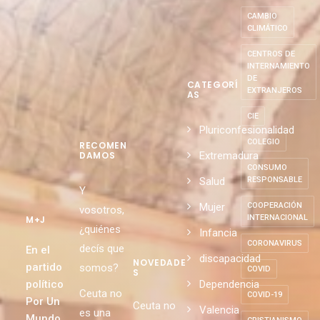
CAMBIO
CLIMÁTICO
CENTROS DE
INTERNAMIENTO
DE
CATEGORÍ
EXTRANJEROS
AS
CIE
Pluriconfesionalidad
COLEGIO
RECOMEN
Extremadura
DAMOS
CONSUMO
Salud
RESPONSABLE
Y
Mujer
COOPERACIÓN
vosotros,
INTERNACIONAL
M+J
¿quiénes
Infancia
CORONAVIRUS
decís que
En el
discapacidad
NOVEDADE
partido
somos?
COVID
S
político
Dependencia
Ceuta no
COVID-19
Por Un
Ceuta no
Valencia
es una
Mundo