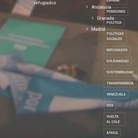
ESPAÑA
refugiados
Andalucía
PENSIONES
Granada
POLÍTICA
Madrid
POLÍTICAS
SOCIALES
REFUGIADOS
SOLIDARIDAD
SOSTENIBILIDAD
TRANSPARENCIA
VENEZUELA
VOX
VUELTA
AL COLE
ÁFRICA