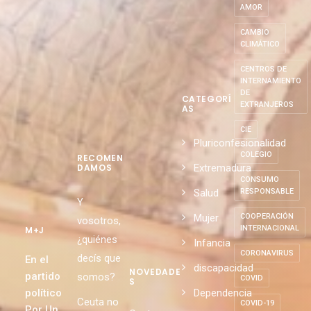
AMOR
CAMBIO
CLIMÁTICO
CENTROS DE
INTERNAMIENTO
DE
CATEGORÍ
EXTRANJEROS
AS
CIE
Pluriconfesionalidad
COLEGIO
RECOMEN
Extremadura
DAMOS
CONSUMO
Salud
RESPONSABLE
Y
Mujer
COOPERACIÓN
vosotros,
INTERNACIONAL
M+J
¿quiénes
Infancia
CORONAVIRUS
decís que
En el
discapacidad
NOVEDADE
partido
somos?
COVID
S
político
Dependencia
Ceuta no
COVID-19
Por Un