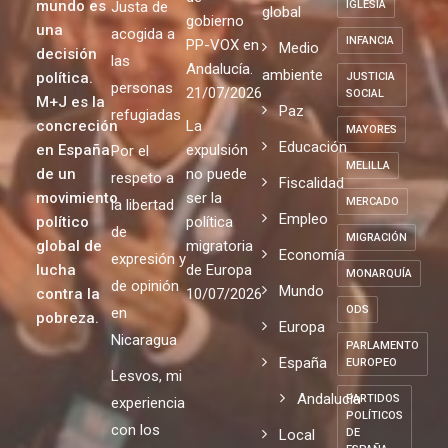
mundo es
Justa de
IGLESIA
global
gobierno
una
acogida a
INFANCIA
PP-VOX en
Medio
decisión
las
Andalucía.
ambiente
política.
JUSTICIA
personas
21/07/2026
SOCIAL
M+J es la
Paz
refugiadas
concreción
La
MAYORES
Educación
en España
expulsión
Por el
MELILLA
de un
no puede
respeto a
Fiscalidad
movimiento
ser la
MERCADO
la libertad
Empleo
político
política
de
MIGRACIÓN
global de
migratoria
Economía
expresión y
lucha
de Europa
MONARQUÍA
de opinión
Mundo
contra la
10/07/2026
ODS
en
pobreza.
Europa
Nicaragua
PARLAMENTO
España
EUROPEO
Lesvos, mi
Andalucia
PARTIDOS
experiencia
POLÍTICOS
con los
Local
DE