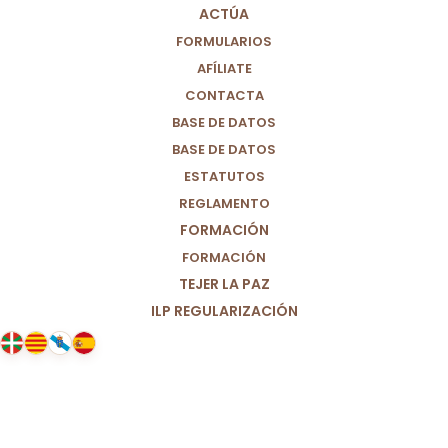
ACTÚA
FORMULARIOS
AFÍLIATE
CONTACTA
BASE DE DATOS
BASE DE DATOS
ESTATUTOS
REGLAMENTO
FORMACIÓN
FORMACIÓN
TEJER LA PAZ
ILP REGULARIZACIÓN
20/11/2024
Manifiesto a favor de una vida
digna para todos los niños y niñas
del mundo