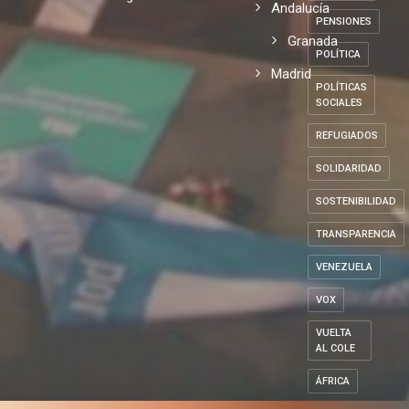
Andalucía
PENSIONES
Granada
POLÍTICA
Madrid
POLÍTICAS
SOCIALES
REFUGIADOS
SOLIDARIDAD
SOSTENIBILIDAD
TRANSPARENCIA
VENEZUELA
VOX
VUELTA
AL COLE
ÁFRICA