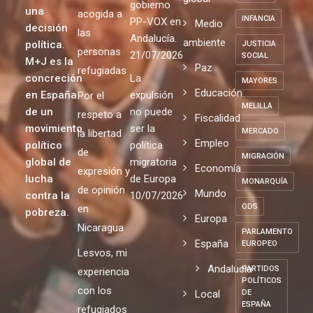
gobierno
una
acogida a
INFANCIA
PP-VOX en
Medio
decisión
las
Andalucía.
ambiente
política.
JUSTICIA
personas
21/07/2026
SOCIAL
M+J es la
Paz
refugiadas
concreción
La
MAYORES
Educación
en España
expulsión
Por el
MELILLA
de un
no puede
respeto a
Fiscalidad
movimiento
ser la
MERCADO
la libertad
Empleo
político
política
de
MIGRACIÓN
global de
migratoria
Economía
expresión y
lucha
de Europa
MONARQUÍA
de opinión
Mundo
contra la
10/07/2026
ODS
en
pobreza.
Europa
Nicaragua
PARLAMENTO
España
EUROPEO
Lesvos, mi
Andalucia
PARTIDOS
experiencia
POLÍTICOS
con los
Local
DE
ESPAÑA
refugiados