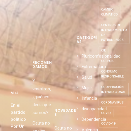
CAMBIO
CLIMÁTICO
CENTROS DE
INTERNAMIENTO
DE
CATEGORÍ
EXTRANJEROS
AS
CIE
Pluriconfesionalidad
COLEGIO
RECOMEN
Extremadura
DAMOS
CONSUMO
Salud
RESPONSABLE
Y
Mujer
COOPERACIÓN
vosotros,
INTERNACIONAL
M+J
¿quiénes
Infancia
CORONAVIRUS
decís que
En el
discapacidad
NOVEDADE
partido
somos?
COVID
S
político
Dependencia
Ceuta no
COVID-19
Por Un
Ceuta no
Valencia