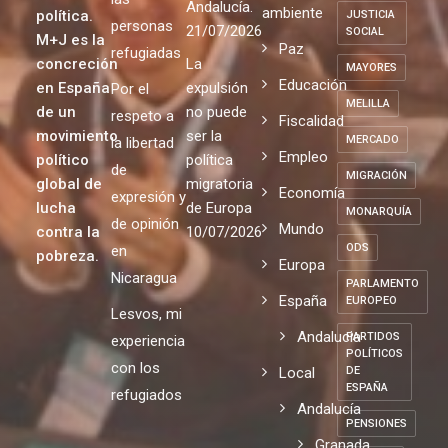
Andalucía.
ambiente
política.
JUSTICIA
personas
21/07/2026
SOCIAL
M+J es la
Paz
refugiadas
concreción
La
MAYORES
Educación
en España
expulsión
Por el
MELILLA
de un
no puede
respeto a
Fiscalidad
movimiento
ser la
MERCADO
la libertad
Empleo
político
política
de
MIGRACIÓN
global de
migratoria
Economía
expresión y
lucha
de Europa
MONARQUÍA
de opinión
Mundo
contra la
10/07/2026
ODS
en
pobreza.
Europa
Nicaragua
PARLAMENTO
España
EUROPEO
Lesvos, mi
Andalucia
PARTIDOS
experiencia
POLÍTICOS
con los
Local
DE
ESPAÑA
refugiados
Andalucía
PENSIONES
Granada