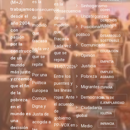
es la
(M+J)
es la
Sinhogarismo
trabajamos
consecuencia
DDHH
consecuencia
desde el
Uncategorized
de un
de un
DERECHOS
año 2004
modelo
modelo
HUMANOS
Posicionamiento
con
que
que
político
DESARROLLO
pasión
fracasa
fracasa
SOSTENIBLE
por la
Comunicado
cada vez
cada vez
construcción
EDUCACIÓN
que se
Opinión
que se
de un
repite
EMPATÍA
repite
mundo
Justicia
31/07/2026
más justo
EMPLEO
Por una
Entre los
Pobreza
AGRARIO
y creemos
Política
puentes y
que el fin
Migrantes
ESPAÑA
las líneas
Europea
de la
rojas: Ante
Democracia
Común,
FALTA DE
pobreza
EJEMPLARIDAD
el acuerdo
Digna y
en el
Ciudadanía
de
mundo es
Justa de
IGLESIA
global
gobierno
una
acogida a
INFANCIA
PP-VOX en
Medio
decisión
las