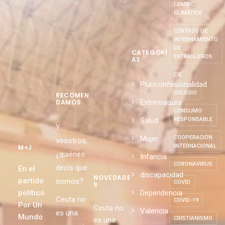
CAMBIO
CLIMÁTICO
CENTROS DE
INTERNAMIENTO
DE
CATEGORÍ
EXTRANJEROS
AS
CIE
Pluriconfesionalidad
COLEGIO
RECOMEN
Extremadura
DAMOS
CONSUMO
Salud
RESPONSABLE
Y
Mujer
COOPERACIÓN
vosotros,
INTERNACIONAL
M+J
¿quiénes
Infancia
CORONAVIRUS
decís que
En el
discapacidad
NOVEDADE
partido
somos?
COVID
S
político
Dependencia
Ceuta no
COVID-19
Por Un
Ceuta no
Valencia
es una
Mundo
CRISTIANISMO
es una