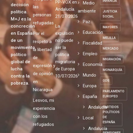
INFANCIA
PP-VOX en
Medio
decisión
las
Andalucía.
ambiente
política.
JUSTICIA
personas
21/07/2026
SOCIAL
M+J es la
Paz
refugiadas
concreción
La
MAYORES
Educación
en España
expulsión
Por el
MELILLA
de un
no puede
respeto a
Fiscalidad
movimiento
ser la
MERCADO
la libertad
Empleo
político
política
de
MIGRACIÓN
global de
migratoria
Economía
expresión y
lucha
de Europa
MONARQUÍA
de opinión
Mundo
contra la
10/07/2026
ODS
en
pobreza.
Europa
Nicaragua
PARLAMENTO
España
EUROPEO
Lesvos, mi
Andalucia
PARTIDOS
experiencia
POLÍTICOS
con los
Local
DE
ESPAÑA
refugiados
Andalucía
PENSIONES