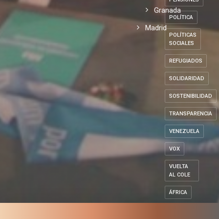
Granada
POLÍTICA
Madrid
POLÍTICAS
SOCIALES
REFUGIADOS
SOLIDARIDAD
SOSTENIBILIDAD
TRANSPARENCIA
VENEZUELA
VOX
VUELTA
AL COLE
ÁFRICA