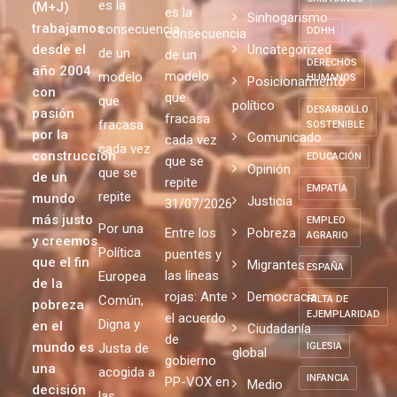
es la
(M+J)
es la
Sinhogarismo
trabajamos
consecuencia
DDHH
consecuencia
desde el
Uncategorized
de un
de un
DERECHOS
año 2004
modelo
modelo
HUMANOS
Posicionamiento
con
que
que
político
DESARROLLO
pasión
fracasa
fracasa
SOSTENIBLE
por la
Comunicado
cada vez
cada vez
construcción
EDUCACIÓN
que se
Opinión
que se
de un
repite
EMPATÍA
repite
mundo
Justicia
31/07/2026
más justo
EMPLEO
Por una
Entre los
Pobreza
AGRARIO
y creemos
Política
puentes y
que el fin
Migrantes
ESPAÑA
las líneas
Europea
de la
rojas: Ante
Democracia
Común,
FALTA DE
pobreza
EJEMPLARIDAD
el acuerdo
Digna y
en el
Ciudadanía
de
mundo es
Justa de
IGLESIA
global
gobierno
una
acogida a
INFANCIA
PP-VOX en
Medio
decisión
las