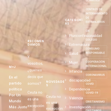
CLIMÁTICO
CENTROS DE
INTERNAMIENTO
DE
CATEGORÍ
EXTRANJEROS
AS
CIE
Pluriconfesionalidad
COLEGIO
RECOMEN
Extremadura
DAMOS
CONSUMO
Salud
RESPONSABLE
Y
Mujer
COOPERACIÓN
vosotros,
INTERNACIONAL
M+J
¿quiénes
Infancia
CORONAVIRUS
decís que
En el
discapacidad
NOVEDADE
partido
somos?
COVID
S
político
Dependencia
Ceuta no
COVID-19
Por Un
Ceuta no
Valencia
es una
Mundo
CRISTIANISMO
es una
excepción:
Más Justo
Investigación
excepción:
CRISTIANOS