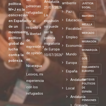
Andalucía.
ambiente
política.
JUSTICIA
personas
21/07/2026
SOCIAL
M+J es la
Paz
refugiadas
concreción
La
MAYORES
Educación
en España
expulsión
Por el
MELILLA
de un
no puede
respeto a
Fiscalidad
movimiento
ser la
MERCADO
la libertad
Empleo
político
política
de
MIGRACIÓN
global de
migratoria
Economía
expresión y
lucha
de Europa
MONARQUÍA
de opinión
Mundo
contra la
10/07/2026
ODS
en
pobreza.
Europa
Nicaragua
PARLAMENTO
España
EUROPEO
Lesvos, mi
Andalucia
PARTIDOS
experiencia
POLÍTICOS
con los
Local
DE
ESPAÑA
refugiados
Andalucía
PENSIONES
Granada