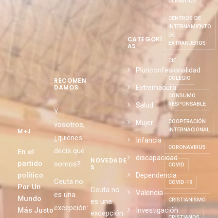
CLIMÁTICO
CENTROS DE
INTERNAMIENTO
DE
CATEGORÍ
EXTRANJEROS
AS
CIE
Pluriconfesionalidad
COLEGIO
RECOMEN
Extremadura
DAMOS
CONSUMO
Salud
RESPONSABLE
Y
Mujer
COOPERACIÓN
vosotros,
INTERNACIONAL
M+J
¿quiénes
Infancia
CORONAVIRUS
decís que
En el
discapacidad
NOVEDADE
partido
somos?
COVID
S
político
Dependencia
Ceuta no
COVID-19
Por Un
Ceuta no
Valencia
es una
Mundo
CRISTIANISMO
es una
excepción:
Más Justo
Investigación
excepción:
CRISTIANOS