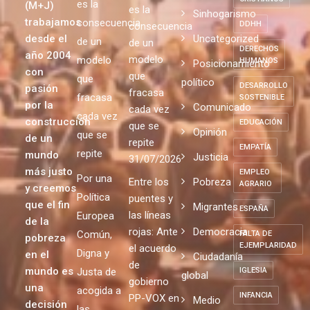
es la
(M+J)
es la
Sinhogarismo
trabajamos
consecuencia
DDHH
consecuencia
desde el
Uncategorized
de un
de un
DERECHOS
año 2004
modelo
modelo
HUMANOS
Posicionamiento
con
que
que
político
DESARROLLO
pasión
fracasa
fracasa
SOSTENIBLE
por la
Comunicado
cada vez
cada vez
construcción
EDUCACIÓN
que se
Opinión
que se
de un
repite
EMPATÍA
repite
mundo
Justicia
31/07/2026
más justo
EMPLEO
Por una
Entre los
Pobreza
AGRARIO
y creemos
Política
puentes y
que el fin
Migrantes
ESPAÑA
las líneas
Europea
de la
rojas: Ante
Democracia
Común,
FALTA DE
pobreza
EJEMPLARIDAD
el acuerdo
Digna y
en el
Ciudadanía
de
mundo es
Justa de
IGLESIA
global
gobierno
una
acogida a
INFANCIA
PP-VOX en
Medio
decisión
las