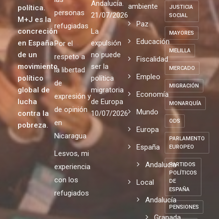
Andalucía.
ambiente
política.
JUSTICIA
personas
21/07/2026
SOCIAL
M+J es la
Paz
refugiadas
concreción
La
MAYORES
Educación
en España
expulsión
Por el
MELILLA
de un
no puede
respeto a
Fiscalidad
movimiento
ser la
MERCADO
la libertad
Empleo
político
política
de
MIGRACIÓN
global de
migratoria
Economía
expresión y
lucha
de Europa
MONARQUÍA
de opinión
Mundo
contra la
10/07/2026
ODS
en
pobreza.
Europa
Nicaragua
PARLAMENTO
España
EUROPEO
Lesvos, mi
Andalucia
PARTIDOS
experiencia
POLÍTICOS
con los
Local
DE
ESPAÑA
refugiados
Andalucía
PENSIONES
Granada