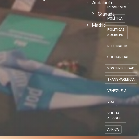
Andalucía
PENSIONES
Granada
POLÍTICA
Madrid
POLÍTICAS
SOCIALES
REFUGIADOS
SOLIDARIDAD
SOSTENIBILIDAD
TRANSPARENCIA
VENEZUELA
VOX
VUELTA
AL COLE
ÁFRICA