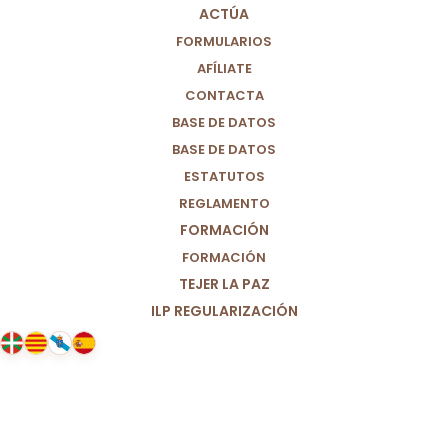
ACTÚA
FORMULARIOS
AFÍLIATE
CONTACTA
BASE DE DATOS
BASE DE DATOS
ESTATUTOS
REGLAMENTO
FORMACIÓN
FORMACIÓN
TEJER LA PAZ
ILP REGULARIZACIÓN
20/11/2024
Manifiesto a favor de una vida
digna para todos los niños y niñas
del mundo