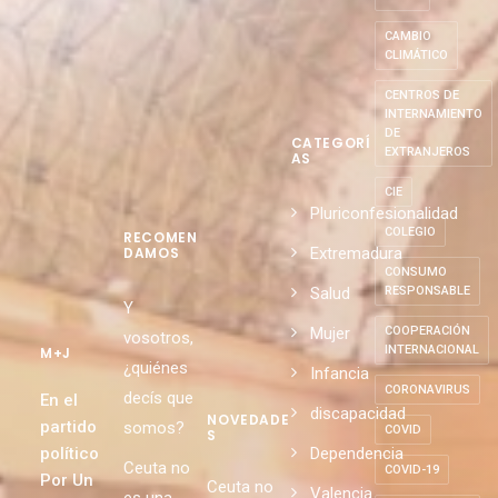
CAMBIO
CLIMÁTICO
CENTROS DE
INTERNAMIENTO
DE
CATEGORÍ
EXTRANJEROS
AS
CIE
Pluriconfesionalidad
COLEGIO
RECOMEN
Extremadura
DAMOS
CONSUMO
Salud
RESPONSABLE
Y
Mujer
COOPERACIÓN
vosotros,
INTERNACIONAL
M+J
¿quiénes
Infancia
CORONAVIRUS
decís que
En el
discapacidad
NOVEDADE
partido
somos?
COVID
S
político
Dependencia
Ceuta no
COVID-19
Por Un
Ceuta no
Valencia