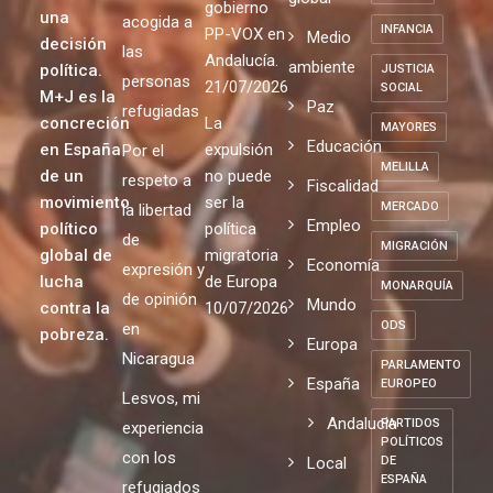
gobierno
una
acogida a
INFANCIA
PP-VOX en
Medio
decisión
las
Andalucía.
ambiente
política.
JUSTICIA
personas
21/07/2026
SOCIAL
M+J es la
Paz
refugiadas
concreción
La
MAYORES
Educación
en España
expulsión
Por el
MELILLA
de un
no puede
respeto a
Fiscalidad
movimiento
ser la
MERCADO
la libertad
Empleo
político
política
de
MIGRACIÓN
global de
migratoria
Economía
expresión y
lucha
de Europa
MONARQUÍA
de opinión
Mundo
contra la
10/07/2026
ODS
en
pobreza.
Europa
Nicaragua
PARLAMENTO
España
EUROPEO
Lesvos, mi
Andalucia
PARTIDOS
experiencia
POLÍTICOS
con los
Local
DE
ESPAÑA
refugiados