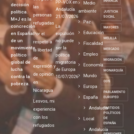
INFANCIA
PP-VOX en
Medio
decisión
las
Andalucía.
ambiente
política.
JUSTICIA
personas
21/07/2026
SOCIAL
M+J es la
Paz
refugiadas
concreción
La
MAYORES
Educación
en España
expulsión
Por el
MELILLA
de un
no puede
respeto a
Fiscalidad
movimiento
ser la
MERCADO
la libertad
Empleo
político
política
de
MIGRACIÓN
global de
migratoria
Economía
expresión y
lucha
de Europa
MONARQUÍA
de opinión
Mundo
contra la
10/07/2026
ODS
en
pobreza.
Europa
Nicaragua
PARLAMENTO
España
EUROPEO
Lesvos, mi
Andalucia
PARTIDOS
experiencia
POLÍTICOS
con los
Local
DE
ESPAÑA
refugiados
Andalucía
PENSIONES