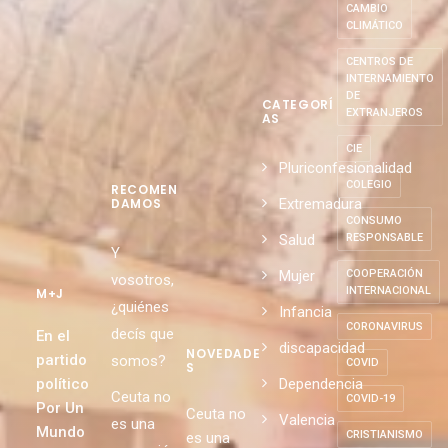
CAMBIO
CLIMÁTICO
CENTROS DE
INTERNAMIENTO
DE
CATEGORÍ
EXTRANJEROS
AS
CIE
Pluriconfesionalidad
COLEGIO
RECOMEN
Extremadura
DAMOS
CONSUMO
Salud
RESPONSABLE
Y
Mujer
COOPERACIÓN
vosotros,
INTERNACIONAL
M+J
¿quiénes
Infancia
CORONAVIRUS
decís que
En el
discapacidad
NOVEDADE
partido
somos?
COVID
S
político
Dependencia
Ceuta no
COVID-19
Por Un
Ceuta no
Valencia
es una
Mundo
CRISTIANISMO
es una