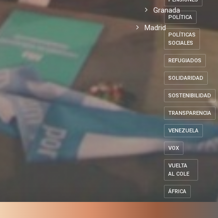
Granada
POLÍTICA
Madrid
POLÍTICAS
SOCIALES
REFUGIADOS
SOLIDARIDAD
SOSTENIBILIDAD
TRANSPARENCIA
VENEZUELA
VOX
VUELTA
AL COLE
ÁFRICA