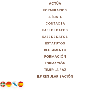
ACTÚA
FORMULARIOS
AFÍLIATE
CONTACTA
BASE DE DATOS
BASE DE DATOS
ESTATUTOS
REGLAMENTO
FORMACIÓN
FORMACIÓN
TEJER LA PAZ
ILP REGULARIZACIÓN
19/02/2022
Ante la movilización por la
sanidad pública andaluza del 19
de febrero