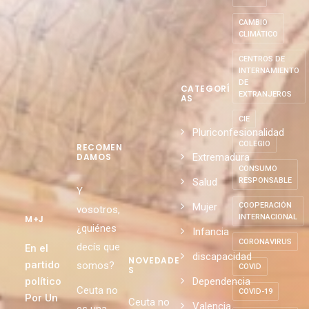
CAMBIO
CLIMÁTICO
CENTROS DE
INTERNAMIENTO
DE
CATEGORÍ
EXTRANJEROS
AS
CIE
Pluriconfesionalidad
COLEGIO
RECOMEN
Extremadura
DAMOS
CONSUMO
Salud
RESPONSABLE
Y
Mujer
COOPERACIÓN
vosotros,
INTERNACIONAL
M+J
¿quiénes
Infancia
CORONAVIRUS
decís que
En el
discapacidad
NOVEDADE
partido
somos?
COVID
S
político
Dependencia
Ceuta no
COVID-19
Por Un
Ceuta no
Valencia