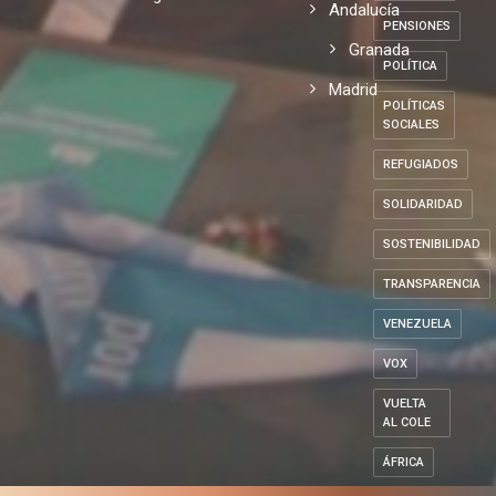
Andalucía
PENSIONES
Granada
POLÍTICA
Madrid
POLÍTICAS
SOCIALES
REFUGIADOS
SOLIDARIDAD
SOSTENIBILIDAD
TRANSPARENCIA
VENEZUELA
VOX
VUELTA
AL COLE
ÁFRICA