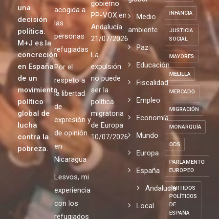
gobierno
una
acogida a
INFANCIA
PP-VOX en
Medio
decisión
las
Andalucía.
ambiente
política.
JUSTICIA
personas
21/07/2026
SOCIAL
M+J es la
Paz
refugiadas
concreción
La
MAYORES
Educación
en España
expulsión
Por el
MELILLA
de un
no puede
respeto a
Fiscalidad
movimiento
ser la
MERCADO
la libertad
Empleo
político
política
de
MIGRACIÓN
global de
migratoria
Economía
expresión y
lucha
de Europa
MONARQUÍA
de opinión
Mundo
contra la
10/07/2026
ODS
en
pobreza.
Europa
Nicaragua
PARLAMENTO
España
EUROPEO
Lesvos, mi
Andalucia
PARTIDOS
experiencia
POLÍTICOS
con los
Local
DE
ESPAÑA
refugiados