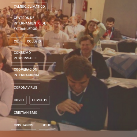
CAMBIO CLIMÁTICO
CENTROS DE
INTERNAMIENTO DE
EXTRANJEROS
CIE
COLEGIO
CONSUMO
RESPONSABLE
COOPERACIÓN
INTERNACIONAL
CORONAVIRUS
COVID
COVID-19
CRISTIANISMO
CRISTIANOS
DDHH