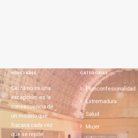
NOVEDADES
CATEGORÍAS
Ceuta no es una
Pluriconfesionalidad
excepción: es la
Extremadura
consecuencia de
Salud
un modelo que
fracasa cada vez
Mujer
que se repite