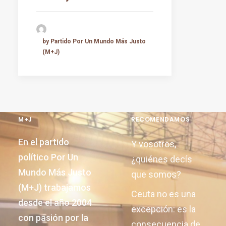
by Partido Por Un Mundo Más Justo
(M+J)
M+J
RECOMENDAMOS
En el partido
Y vosotros,
político Por Un
¿quiénes decís
Mundo Más Justo
que somos?
(M+J) trabajamos
Ceuta no es una
desde el año 2004
excepción: es la
con pasión por la
consecuencia de