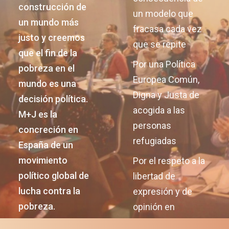
construcción de
un modelo que
un mundo más
fracasa cada vez
justo y creemos
que se repite
que el fin de la
Por una Política
pobreza en el
Europea Común,
mundo es una
Digna y Justa de
decisión política.
acogida a las
M+J es la
personas
concreción en
refugiadas
España de un
movimiento
Por el respeto a la
político global de
libertad de
lucha contra la
expresión y de
pobreza.
opinión en
Nicaragua