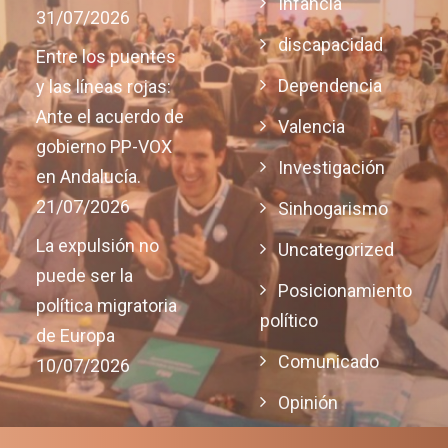
Infancia
31/07/2026
discapacidad
Entre los puentes
Dependencia
y las líneas rojas:
Ante el acuerdo de
Valencia
gobierno PP-VOX
Investigación
en Andalucía.
21/07/2026
Sinhogarismo
La expulsión no
Uncategorized
puede ser la
Posicionamiento
política migratoria
político
de Europa
Comunicado
10/07/2026
Opinión
Justicia