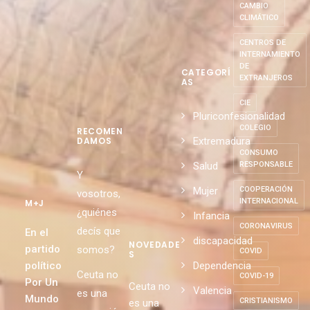
CAMBIO
CLIMÁTICO
CENTROS DE
INTERNAMIENTO
DE
CATEGORÍ
EXTRANJEROS
AS
CIE
Pluriconfesionalidad
COLEGIO
RECOMEN
Extremadura
DAMOS
CONSUMO
Salud
RESPONSABLE
Y
Mujer
COOPERACIÓN
vosotros,
INTERNACIONAL
M+J
¿quiénes
Infancia
CORONAVIRUS
decís que
En el
discapacidad
NOVEDADE
partido
somos?
COVID
S
político
Dependencia
Ceuta no
COVID-19
Por Un
Ceuta no
Valencia
es una
Mundo
CRISTIANISMO
es una