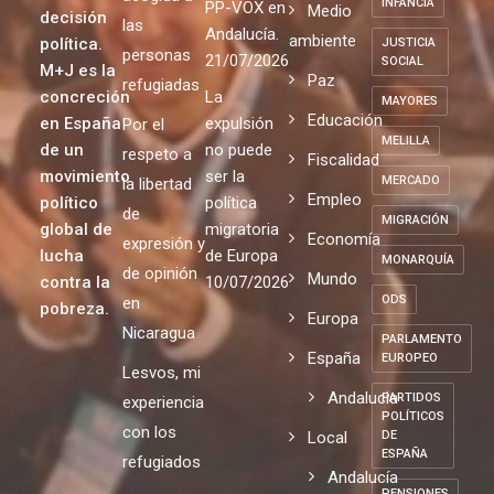
INFANCIA
PP-VOX en
Medio
decisión
las
Andalucía.
ambiente
política.
JUSTICIA
personas
21/07/2026
SOCIAL
M+J es la
Paz
refugiadas
concreción
La
MAYORES
Educación
en España
expulsión
Por el
MELILLA
de un
no puede
respeto a
Fiscalidad
movimiento
ser la
MERCADO
la libertad
Empleo
político
política
de
MIGRACIÓN
global de
migratoria
Economía
expresión y
lucha
de Europa
MONARQUÍA
de opinión
Mundo
contra la
10/07/2026
ODS
en
pobreza.
Europa
Nicaragua
PARLAMENTO
España
EUROPEO
Lesvos, mi
Andalucia
PARTIDOS
experiencia
POLÍTICOS
con los
Local
DE
ESPAÑA
refugiados
Andalucía
PENSIONES