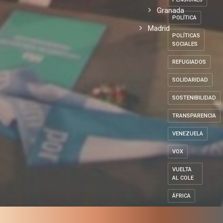
Granada
POLÍTICA
Madrid
POLÍTICAS
SOCIALES
REFUGIADOS
SOLIDARIDAD
SOSTENIBILIDAD
TRANSPARENCIA
VENEZUELA
VOX
VUELTA
AL COLE
ÁFRICA