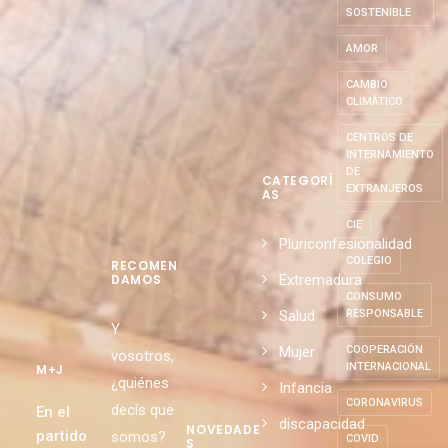
SOSTENIBLE
AMOR
CAMBIO
CLIMÁTICO
CENTROS DE
INTERNAMIENTO
DE
CATEGORÍ
EXTRANJEROS
AS
CIE
Pluriconfesionalidad
COLEGIO
RECOMEN
Extremadura
DAMOS
CONSUMO
Salud
RESPONSABLE
Y
Mujer
COOPERACIÓN
vosotros,
INTERNACIONAL
M+J
¿quiénes
Infancia
CORONAVIRUS
decís que
En el
discapacidad
NOVEDADE
partido
somos?
COVID
S