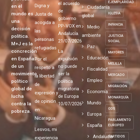
EJEMPLARIDAD
el acuerdo
Digna y
en el
Ciudadanía
de
mundo es
Justa de
IGLESIA
global
gobierno
una
acogida a
INFANCIA
PP-VOX en
Medio
decisión
las
Andalucía.
ambiente
política.
JUSTICIA
personas
21/07/2026
SOCIAL
M+J es la
Paz
refugiadas
concreción
La
MAYORES
Educación
en España
expulsión
Por el
MELILLA
de un
no puede
respeto a
Fiscalidad
movimiento
ser la
MERCADO
la libertad
Empleo
político
política
de
MIGRACIÓN
global de
migratoria
Economía
expresión y
lucha
de Europa
MONARQUÍA
de opinión
Mundo
contra la
10/07/2026
ODS
en
pobreza.
Europa
Nicaragua
PARLAMENTO
España
EUROPEO
Lesvos, mi
Andalucia
PARTIDOS
experiencia