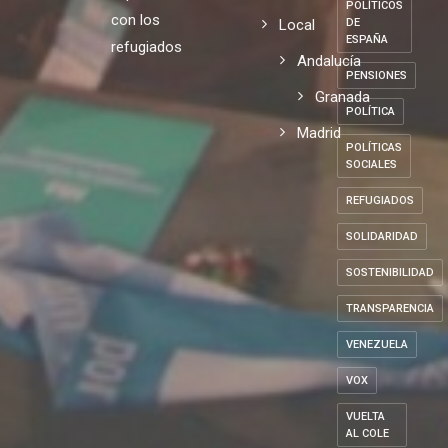
POLÍTICOS
con los
Local
DE
ESPAÑA
refugiados
Andalucía
PENSIONES
Granada
POLÍTICA
Madrid
POLÍTICAS
SOCIALES
REFUGIADOS
SOLIDARIDAD
SOSTENIBILIDAD
TRANSPARENCIA
VENEZUELA
VOX
VUELTA
AL COLE