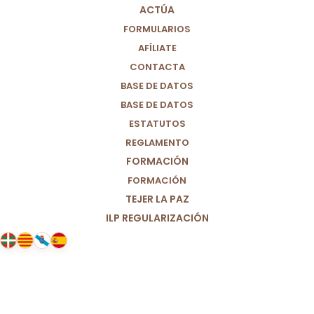
ACTÚA
FORMULARIOS
AFÍLIATE
CONTACTA
BASE DE DATOS
BASE DE DATOS
ESTATUTOS
REGLAMENTO
FORMACIÓN
FORMACIÓN
TEJER LA PAZ
ILP REGULARIZACIÓN
15/08/2022
Por un diseño de distritos
municipales radiales. Porque sin
equidad en los barrios no hay