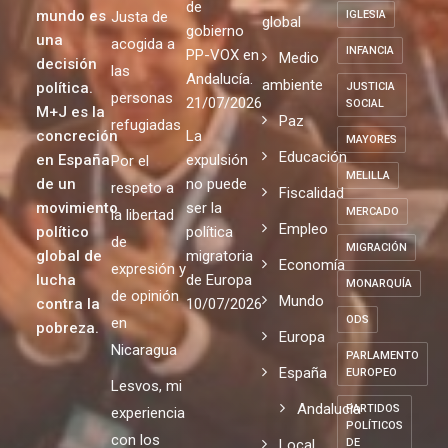
de
mundo es
Justa de
IGLESIA
global
gobierno
una
acogida a
INFANCIA
PP-VOX en
Medio
decisión
las
Andalucía.
ambiente
política.
JUSTICIA
personas
21/07/2026
SOCIAL
M+J es la
Paz
refugiadas
concreción
La
MAYORES
Educación
en España
expulsión
Por el
MELILLA
de un
no puede
respeto a
Fiscalidad
movimiento
ser la
MERCADO
la libertad
Empleo
político
política
de
MIGRACIÓN
global de
migratoria
Economía
expresión y
lucha
de Europa
MONARQUÍA
de opinión
Mundo
contra la
10/07/2026
ODS
en
pobreza.
Europa
Nicaragua
PARLAMENTO
España
EUROPEO
Lesvos, mi
Andalucia
PARTIDOS
experiencia
POLÍTICOS
con los
Local
DE