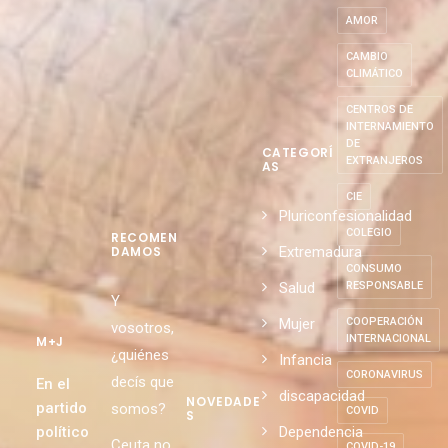
AMOR
CAMBIO
CLIMÁTICO
CENTROS DE
INTERNAMIENTO
DE
CATEGORÍ
EXTRANJEROS
AS
CIE
Pluriconfesionalidad
COLEGIO
RECOMEN
Extremadura
DAMOS
CONSUMO
Salud
RESPONSABLE
Y
Mujer
COOPERACIÓN
vosotros,
INTERNACIONAL
M+J
¿quiénes
Infancia
CORONAVIRUS
decís que
En el
discapacidad
NOVEDADE
partido
somos?
COVID
S
político
Dependencia
Ceuta no
COVID-19