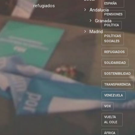
ESPAÑA
refugiados
Andalucía
PENSIONES
Granada
POLÍTICA
Madrid
POLÍTICAS
SOCIALES
REFUGIADOS
SOLIDARIDAD
SOSTENIBILIDAD
TRANSPARENCIA
VENEZUELA
VOX
VUELTA
AL COLE
ÁFRICA