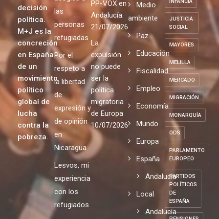
INFANCIA
PP-VOX en
Medio
decisión
las
Andalucía.
ambiente
política.
JUSTICIA
personas
21/07/2026
SOCIAL
M+J es la
Paz
refugiadas
concreción
La
MAYORES
Educación
en España
expulsión
Por el
MELILLA
de un
no puede
respeto a
Fiscalidad
movimiento
ser la
MERCADO
la libertad
Empleo
político
política
de
MIGRACIÓN
global de
migratoria
Economía
expresión y
lucha
de Europa
MONARQUÍA
de opinión
Mundo
contra la
10/07/2026
ODS
en
pobreza.
Europa
Nicaragua
PARLAMENTO
España
EUROPEO
Lesvos, mi
Andalucia
PARTIDOS
experiencia
POLÍTICOS
con los
Local
DE
ESPAÑA
refugiados
Andalucía
PENSIONES