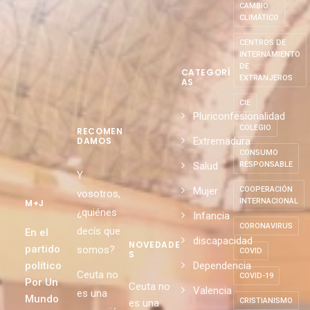
CAMBIO
CLIMÁTICO
CENTROS DE
INTERNAMIENTO
DE
CATEGORÍ
EXTRANJEROS
AS
CIE
Pluriconfesionalidad
COLEGIO
RECOMEN
Extremadura
DAMOS
CONSUMO
Salud
RESPONSABLE
Y
Mujer
COOPERACIÓN
vosotros,
INTERNACIONAL
M+J
¿quiénes
Infancia
CORONAVIRUS
decís que
En el
discapacidad
NOVEDADE
partido
somos?
COVID
S
político
Dependencia
Ceuta no
COVID-19
Por Un
Ceuta no
Valencia
es una
Mundo
CRISTIANISMO
es una