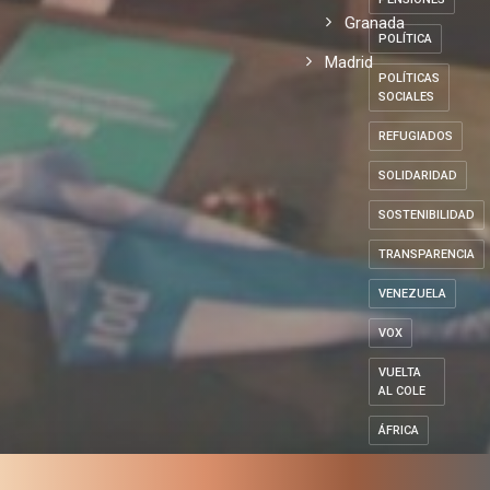
Granada
POLÍTICA
Madrid
POLÍTICAS
SOCIALES
REFUGIADOS
SOLIDARIDAD
SOSTENIBILIDAD
TRANSPARENCIA
VENEZUELA
VOX
VUELTA
AL COLE
ÁFRICA