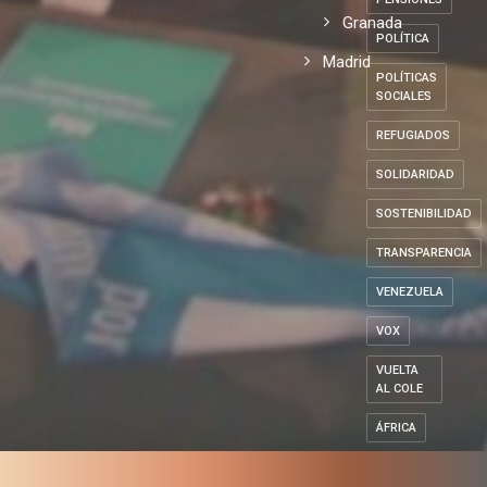
Granada
POLÍTICA
Madrid
POLÍTICAS
SOCIALES
REFUGIADOS
SOLIDARIDAD
SOSTENIBILIDAD
TRANSPARENCIA
VENEZUELA
VOX
VUELTA
AL COLE
ÁFRICA