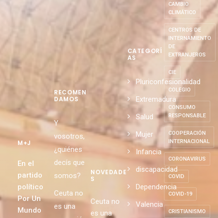
CAMBIO
CLIMÁTICO
CENTROS DE
INTERNAMIENTO
DE
CATEGORÍ
EXTRANJEROS
AS
CIE
Pluriconfesionalidad
COLEGIO
RECOMEN
Extremadura
DAMOS
CONSUMO
Salud
RESPONSABLE
Y
Mujer
COOPERACIÓN
vosotros,
INTERNACIONAL
M+J
¿quiénes
Infancia
CORONAVIRUS
decís que
En el
discapacidad
NOVEDADE
partido
somos?
COVID
S
político
Dependencia
Ceuta no
COVID-19
Por Un
Ceuta no
Valencia
es una
Mundo
CRISTIANISMO
es una