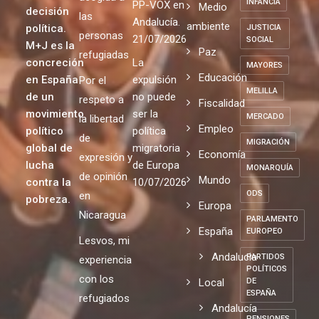
INFANCIA
PP-VOX en
Medio
decisión
las
Andalucía.
ambiente
política.
JUSTICIA
personas
21/07/2026
SOCIAL
M+J es la
Paz
refugiadas
concreción
La
MAYORES
Educación
en España
expulsión
Por el
MELILLA
de un
no puede
respeto a
Fiscalidad
movimiento
ser la
MERCADO
la libertad
Empleo
político
política
de
MIGRACIÓN
global de
migratoria
Economía
expresión y
lucha
de Europa
MONARQUÍA
de opinión
Mundo
contra la
10/07/2026
ODS
en
pobreza.
Europa
Nicaragua
PARLAMENTO
España
EUROPEO
Lesvos, mi
Andalucia
PARTIDOS
experiencia
POLÍTICOS
con los
Local
DE
ESPAÑA
refugiados
Andalucía
PENSIONES