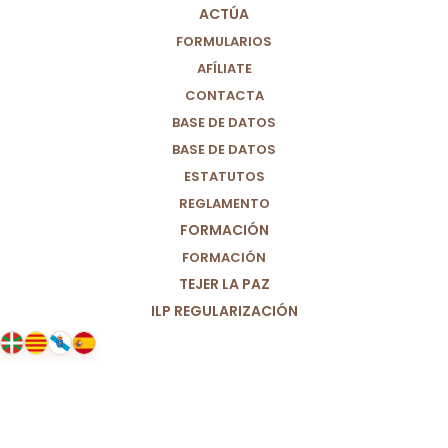
MUNDO MÁS JUSTO
ACTÚA
FORMULARIOS
11/07/2021
|
IN
MUNDO
,
ESPAÑA
|
BY
USAD-12
AFÍLIATE
CONTACTA
BASE DE DATOS
BASE DE DATOS
ESTATUTOS
REGLAMENTO
FORMACIÓN
FORMACIÓN
TEJER LA PAZ
ILP REGULARIZACIÓN