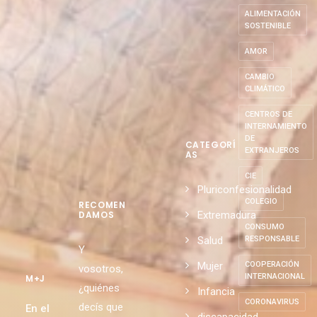
ALIMENTACIÓN
SOSTENIBLE
AMOR
CAMBIO
CLIMÁTICO
CENTROS DE
INTERNAMIENTO
DE
CATEGORÍ
EXTRANJEROS
AS
CIE
Pluriconfesionalidad
COLEGIO
RECOMEN
Extremadura
DAMOS
CONSUMO
Salud
RESPONSABLE
Y
Mujer
COOPERACIÓN
vosotros,
INTERNACIONAL
M+J
¿quiénes
Infancia
CORONAVIRUS
decís que
En el
discapacidad