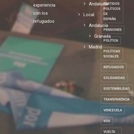
Andalucia
PARTIDOS
experiencia
POLÍTICOS
con los
Local
DE
ESPAÑA
refugiados
Andalucía
PENSIONES
Granada
POLÍTICA
Madrid
POLÍTICAS
SOCIALES
REFUGIADOS
SOLIDARIDAD
SOSTENIBILIDAD
TRANSPARENCIA
VENEZUELA
VOX
VUELTA