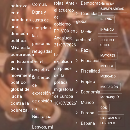
rojas: Ante
Democracia
Común,
FALTA DE
pobreza
EJEMPLARIDAD
el acuerdo
Digna y
en el
Ciudadanía
de
mundo es
Justa de
IGLESIA
global
gobierno
una
acogida a
INFANCIA
PP-VOX en
Medio
decisión
las
Andalucía.
ambiente
política.
JUSTICIA
personas
21/07/2026
SOCIAL
M+J es la
Paz
refugiadas
concreción
La
MAYORES
Educación
en España
expulsión
Por el
MELILLA
de un
no puede
respeto a
Fiscalidad
movimiento
ser la
MERCADO
la libertad
Empleo
político
política
de
MIGRACIÓN
global de
migratoria
Economía
expresión y
lucha
de Europa
MONARQUÍA
de opinión
Mundo
contra la
10/07/2026
ODS
en
pobreza.
Europa
Nicaragua
PARLAMENTO
España
EUROPEO
Lesvos, mi