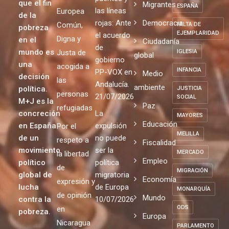
que el fin
Migrantes
ESPAÑA
las líneas
Europea
de la
rojas: Ante
Democracia
Común,
FALTA DE
pobreza
EJEMPLARIDAD
el acuerdo
Digna y
en el
Ciudadanía
de
mundo es
Justa de
IGLESIA
global
gobierno
una
acogida a
INFANCIA
PP-VOX en
Medio
decisión
las
Andalucía.
ambiente
política.
JUSTICIA
personas
21/07/2026
SOCIAL
M+J es la
Paz
refugiadas
concreción
La
MAYORES
Educación
en España
expulsión
Por el
MELILLA
de un
no puede
respeto a
Fiscalidad
movimiento
ser la
MERCADO
la libertad
Empleo
político
política
de
MIGRACIÓN
global de
migratoria
Economía
expresión y
lucha
de Europa
MONARQUÍA
de opinión
Mundo
contra la
10/07/2026
ODS
en
pobreza.
Europa
Nicaragua
PARLAMENTO