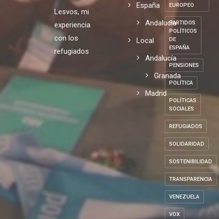
España
EUROPEO
Lesvos, mi
Andalucia
PARTIDOS
experiencia
POLÍTICOS
con los
Local
DE
ESPAÑA
refugiados
Andalucía
PENSIONES
Granada
POLÍTICA
Madrid
POLÍTICAS
SOCIALES
REFUGIADOS
SOLIDARIDAD
SOSTENIBILIDAD
TRANSPARENCIA
VENEZUELA
VOX