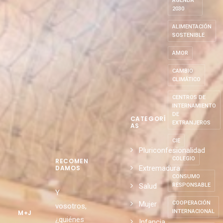
AGENDA
2030
ALIMENTACIÓN
SOSTENIBLE
AMOR
CAMBIO
CLIMÁTICO
CENTROS DE
INTERNAMIENTO
DE
CATEGORÍ
EXTRANJEROS
AS
CIE
Pluriconfesionalidad
COLEGIO
RECOMEN
Extremadura
DAMOS
CONSUMO
Salud
RESPONSABLE
Y
Mujer
COOPERACIÓN
vosotros,
INTERNACIONAL
M+J
¿quiénes
Infancia