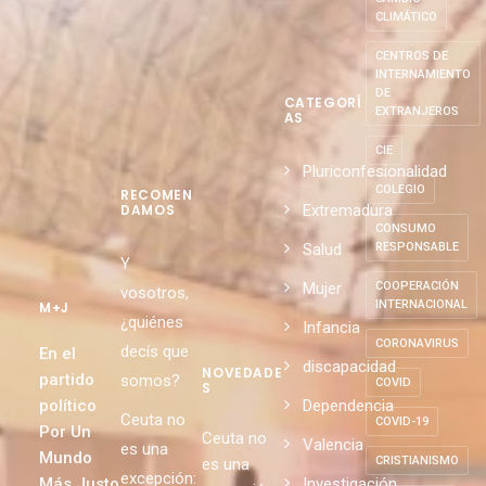
CLIMÁTICO
CENTROS DE
INTERNAMIENTO
DE
CATEGORÍ
EXTRANJEROS
AS
CIE
Pluriconfesionalidad
COLEGIO
RECOMEN
Extremadura
DAMOS
CONSUMO
Salud
RESPONSABLE
Y
Mujer
COOPERACIÓN
vosotros,
INTERNACIONAL
M+J
¿quiénes
Infancia
CORONAVIRUS
decís que
En el
discapacidad
NOVEDADE
partido
somos?
COVID
S
político
Dependencia
Ceuta no
COVID-19
Por Un
Ceuta no
Valencia
es una
Mundo
CRISTIANISMO
es una
excepción:
Más Justo
Investigación