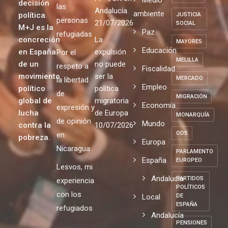
decisión
las
Andalucía.
ambiente
política.
JUSTICIA
personas
21/07/2026
SOCIAL
M+J es la
Paz
refugiadas
concreción
La
MAYORES
Educación
en España
expulsión
Por el
MELILLA
de un
no puede
respeto a
Fiscalidad
movimiento
ser la
MERCADO
la libertad
Empleo
político
política
de
MIGRACIÓN
global de
migratoria
Economía
expresión y
lucha
de Europa
MONARQUÍA
de opinión
Mundo
contra la
10/07/2026
ODS
en
pobreza.
Europa
Nicaragua
PARLAMENTO
España
EUROPEO
Lesvos, mi
Andalucia
PARTIDOS
experiencia
POLÍTICOS
con los
Local
DE
ESPAÑA
refugiados
Andalucía
PENSIONES