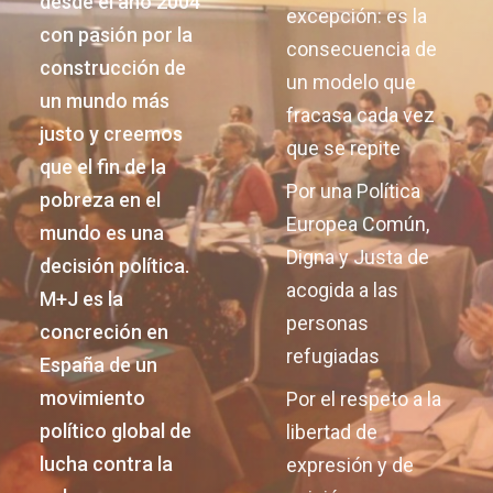
desde el año 2004
excepción: es la
con pasión por la
consecuencia de
construcción de
un modelo que
un mundo más
fracasa cada vez
justo y creemos
que se repite
que el fin de la
Por una Política
pobreza en el
Europea Común,
mundo es una
Digna y Justa de
decisión política.
acogida a las
M+J es la
personas
concreción en
refugiadas
España de un
movimiento
Por el respeto a la
político global de
libertad de
lucha contra la
expresión y de