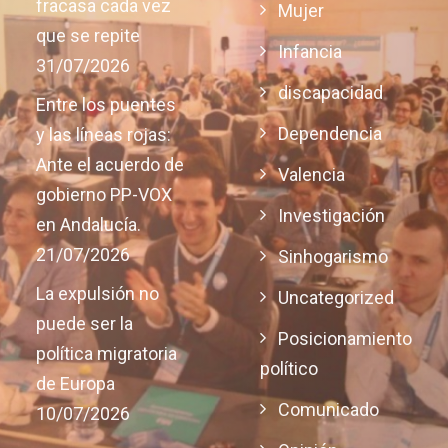
fracasa cada vez
Mujer
que se repite
Infancia
31/07/2026
discapacidad
Entre los puentes
Dependencia
y las líneas rojas:
Ante el acuerdo de
Valencia
gobierno PP-VOX
Investigación
en Andalucía.
21/07/2026
Sinhogarismo
La expulsión no
Uncategorized
puede ser la
Posicionamiento
política migratoria
político
de Europa
Comunicado
10/07/2026