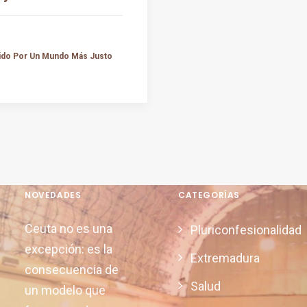
tido Por Un Mundo Más Justo
NOVEDADES
CATEGORÍAS
Ceuta no es una
Pluriconfesionalidad
excepción: es la
Extremadura
consecuencia de
Salud
un modelo que