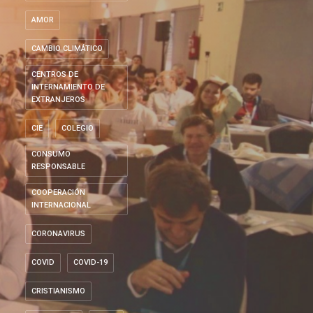
AMOR
CAMBIO CLIMÁTICO
CENTROS DE
INTERNAMIENTO DE
EXTRANJEROS
CIE
COLEGIO
CONSUMO
RESPONSABLE
COOPERACIÓN
INTERNACIONAL
CORONAVIRUS
COVID
COVID-19
CRISTIANISMO