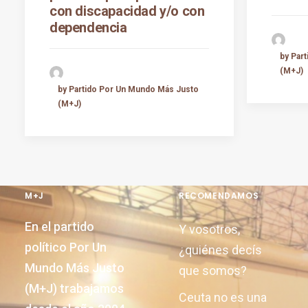
con discapacidad y/o con
dependencia
by Par
(M+J)
by Partido Por Un Mundo Más Justo
(M+J)
M+J
RECOMENDAMOS
En el partido
Y vosotros,
político Por Un
¿quiénes decís
Mundo Más Justo
que somos?
(M+J) trabajamos
Ceuta no es una