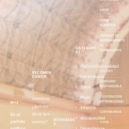
AMOR
CAMBIO
CLIMÁTICO
CENTROS DE
INTERNAMIENTO
DE
CATEGORÍ
EXTRANJEROS
AS
CIE
Pluriconfesionalidad
COLEGIO
RECOMEN
Extremadura
DAMOS
CONSUMO
Salud
RESPONSABLE
Y
Mujer
COOPERACIÓN
vosotros,
INTERNACIONAL
M+J
¿quiénes
Infancia
CORONAVIRUS
decís que
En el
discapacidad
NOVEDADE
partido
somos?
COVID
S
político
Dependencia