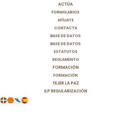
ACTÚA
FORMULARIOS
AFÍLIATE
CONTACTA
BASE DE DATOS
BASE DE DATOS
ESTATUTOS
REGLAMENTO
FORMACIÓN
FORMACIÓN
TEJER LA PAZ
ILP REGULARIZACIÓN
07/03/2022
Ante la situación de sequía y
hambruna en el sur de
Madagascar