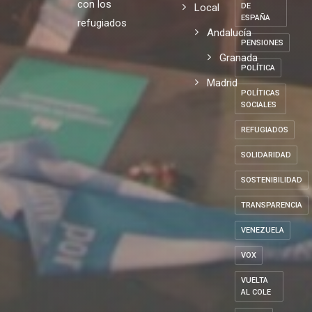
con los
Local
DE
ESPAÑA
refugiados
Andalucía
PENSIONES
Granada
POLÍTICA
Madrid
POLÍTICAS
SOCIALES
REFUGIADOS
SOLIDARIDAD
SOSTENIBILIDAD
TRANSPARENCIA
VENEZUELA
VOX
VUELTA
AL COLE