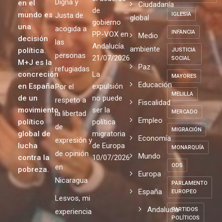
Digna y
en el
Ciudadanía
de
mundo es
Justa de
IGLESIA
global
gobierno
una
acogida a
INFANCIA
PP-VOX en
Medio
decisión
las
Andalucía.
ambiente
política.
JUSTICIA
personas
21/07/2026
SOCIAL
M+J es la
Paz
refugiadas
concreción
La
MAYORES
Educación
en España
expulsión
Por el
MELILLA
de un
no puede
respeto a
Fiscalidad
movimiento
ser la
MERCADO
la libertad
Empleo
político
política
de
MIGRACIÓN
global de
migratoria
Economía
expresión y
lucha
de Europa
MONARQUÍA
de opinión
Mundo
contra la
10/07/2026
ODS
en
pobreza.
Europa
Nicaragua
PARLAMENTO
España
EUROPEO
Lesvos, mi
Andalucia
PARTIDOS
experiencia
POLÍTICOS