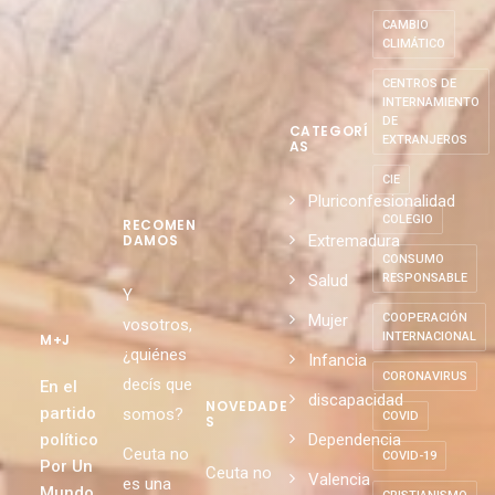
CAMBIO
CLIMÁTICO
CENTROS DE
INTERNAMIENTO
DE
CATEGORÍ
EXTRANJEROS
AS
CIE
Pluriconfesionalidad
COLEGIO
RECOMEN
Extremadura
DAMOS
CONSUMO
Salud
RESPONSABLE
Y
Mujer
COOPERACIÓN
vosotros,
INTERNACIONAL
M+J
¿quiénes
Infancia
CORONAVIRUS
decís que
En el
discapacidad
NOVEDADE
partido
somos?
COVID
S
político
Dependencia
Ceuta no
COVID-19
Por Un
Ceuta no
Valencia
es una
Mundo