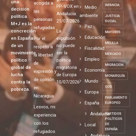
una
acogida a
INFANCIA
PP-VOX en
Medio
decisión
las
Andalucía.
ambiente
política.
JUSTICIA
personas
21/07/2026
SOCIAL
M+J es la
Paz
refugiadas
concreción
La
MAYORES
Educación
en España
expulsión
Por el
MELILLA
de un
no puede
respeto a
Fiscalidad
movimiento
ser la
MERCADO
la libertad
Empleo
político
política
de
MIGRACIÓN
global de
migratoria
Economía
expresión y
lucha
de Europa
MONARQUÍA
de opinión
Mundo
contra la
10/07/2026
ODS
en
pobreza.
Europa
Nicaragua
PARLAMENTO
España
EUROPEO
Lesvos, mi
Andalucia
PARTIDOS
experiencia
POLÍTICOS
con los
Local
DE
ESPAÑA
refugiados
Andalucía