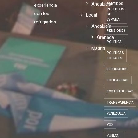
Andalucia
PARTIDOS
experiencia
POLÍTICOS
con los
Local
DE
ESPAÑA
refugiados
Andalucía
PENSIONES
Granada
POLÍTICA
Madrid
POLÍTICAS
SOCIALES
REFUGIADOS
SOLIDARIDAD
SOSTENIBILIDAD
TRANSPARENCIA
VENEZUELA
VOX
VUELTA