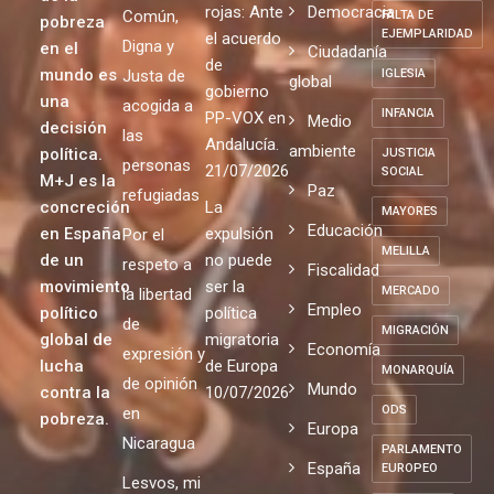
rojas: Ante
Democracia
Común,
FALTA DE
pobreza
EJEMPLARIDAD
el acuerdo
Digna y
en el
Ciudadanía
de
mundo es
Justa de
IGLESIA
global
gobierno
una
acogida a
INFANCIA
PP-VOX en
Medio
decisión
las
Andalucía.
ambiente
política.
JUSTICIA
personas
21/07/2026
SOCIAL
M+J es la
Paz
refugiadas
concreción
La
MAYORES
Educación
en España
expulsión
Por el
MELILLA
de un
no puede
respeto a
Fiscalidad
movimiento
ser la
MERCADO
la libertad
Empleo
político
política
de
MIGRACIÓN
global de
migratoria
Economía
expresión y
lucha
de Europa
MONARQUÍA
de opinión
Mundo
contra la
10/07/2026
ODS
en
pobreza.
Europa
Nicaragua
PARLAMENTO
España
EUROPEO
Lesvos, mi