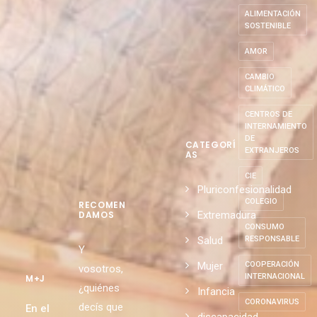
ALIMENTACIÓN
SOSTENIBLE
AMOR
CAMBIO
CLIMÁTICO
CENTROS DE
INTERNAMIENTO
DE
CATEGORÍ
EXTRANJEROS
AS
CIE
Pluriconfesionalidad
COLEGIO
RECOMEN
Extremadura
DAMOS
CONSUMO
Salud
RESPONSABLE
Y
Mujer
COOPERACIÓN
vosotros,
INTERNACIONAL
M+J
¿quiénes
Infancia
CORONAVIRUS
decís que
En el
discapacidad