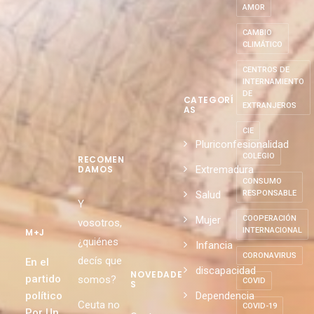
AMOR
CAMBIO
CLIMÁTICO
CENTROS DE
INTERNAMIENTO
DE
CATEGORÍ
EXTRANJEROS
AS
CIE
Pluriconfesionalidad
COLEGIO
RECOMEN
Extremadura
DAMOS
CONSUMO
Salud
RESPONSABLE
Y
Mujer
COOPERACIÓN
vosotros,
INTERNACIONAL
M+J
¿quiénes
Infancia
CORONAVIRUS
decís que
En el
discapacidad
NOVEDADE
partido
somos?
COVID
S
político
Dependencia
Ceuta no
COVID-19
Por Un