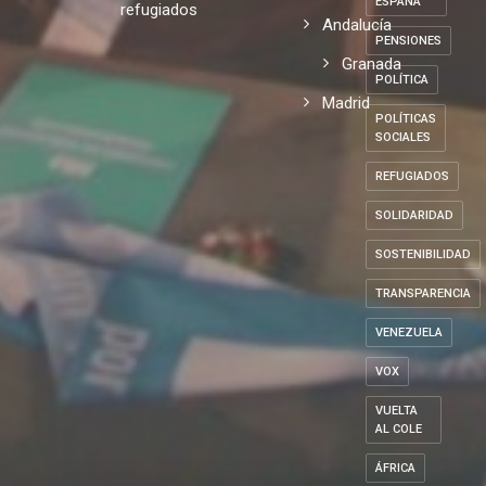
ESPAÑA
refugiados
Andalucía
PENSIONES
Granada
POLÍTICA
Madrid
POLÍTICAS
SOCIALES
REFUGIADOS
SOLIDARIDAD
SOSTENIBILIDAD
TRANSPARENCIA
VENEZUELA
VOX
VUELTA
AL COLE
ÁFRICA