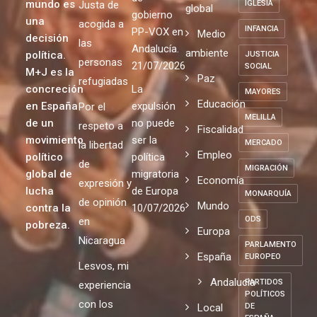
mundo es
Justa de
IGLESIA
global
gobierno
una
acogida a
INFANCIA
PP-VOX en
Medio
decisión
las
Andalucía.
ambiente
política.
JUSTICIA
personas
21/07/2026
SOCIAL
M+J es la
Paz
refugiadas
concreción
La
MAYORES
Educación
en España
expulsión
Por el
MELILLA
de un
no puede
respeto a
Fiscalidad
movimiento
ser la
MERCADO
la libertad
Empleo
político
política
de
MIGRACIÓN
global de
migratoria
Economía
expresión y
lucha
de Europa
MONARQUÍA
de opinión
Mundo
contra la
10/07/2026
ODS
en
pobreza.
Europa
Nicaragua
PARLAMENTO
España
EUROPEO
Lesvos, mi
Andalucia
PARTIDOS
experiencia
POLÍTICOS
con los
Local
DE