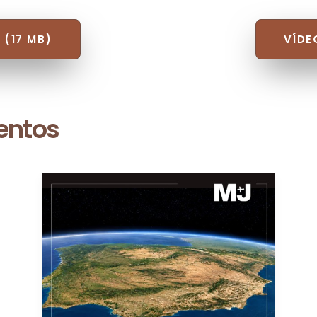
 (17 MB)
VÍDE
entos