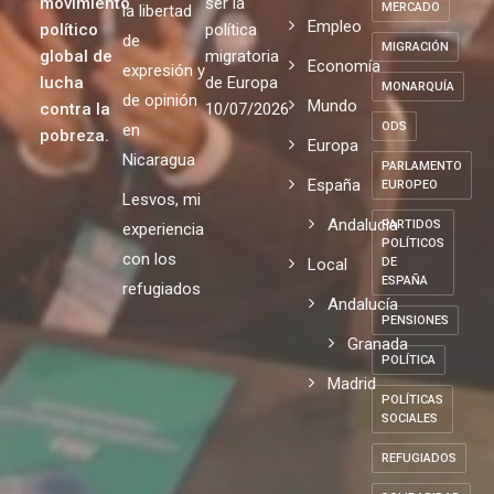
MAYORES
Educación
en España
expulsión
Por el
MELILLA
de un
no puede
respeto a
Fiscalidad
movimiento
ser la
MERCADO
la libertad
Empleo
político
política
de
MIGRACIÓN
global de
migratoria
Economía
expresión y
lucha
de Europa
MONARQUÍA
de opinión
Mundo
contra la
10/07/2026
ODS
en
pobreza.
Europa
Nicaragua
PARLAMENTO
España
EUROPEO
Lesvos, mi
Andalucia
PARTIDOS
experiencia
POLÍTICOS
con los
Local
DE
ESPAÑA
refugiados
Andalucía
PENSIONES
Granada
POLÍTICA
Madrid
POLÍTICAS
SOCIALES