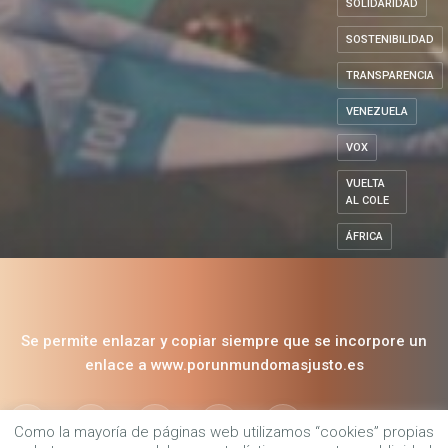
REFUGIADOS
SOLIDARIDAD
SOSTENIBILIDAD
TRANSPARENCIA
VENEZUELA
VOX
VUELTA
AL COLE
ÁFRICA
Se permite enlazar y copiar siempre que se incorpore un
Como la mayoría de páginas web utilizamos “cookies” propias
enlace a www.porunmundomasjusto.es