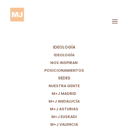
IDEOLOGÍA
IDEOLOGÍA
NOS INSPIRAN
HACIA UNA ATENCIÓN
POSICIONAMIENTOS
SEDES
SOCIAL GRATUITA Y
NUESTRA GENTE
M+J MADRID
UNIVERSAL PARA LAS
M+J ANDALUCÍA
PERSONAS CON
M+J ASTURIAS
M+J EUSKADI
DISCAPACIDAD Y/O
M+J VALENCIA