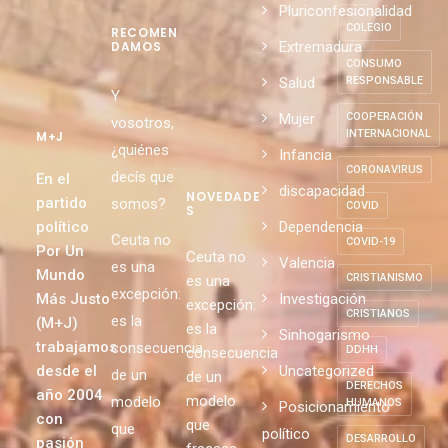
DE
CATEGORÍ
EXTRANJEROS
AS
CIE
Pluriconfesionalidad
COLEGIO
RECOMEN
Extremadura
DAMOS
CONSUMO
Salud
RESPONSABLE
Y
Mujer
COOPERACIÓN
vosotros,
INTERNACIONAL
M+J
¿quiénes
Infancia
CORONAVIRUS
decís que
En el
discapacidad
NOVEDADE
partido
somos?
COVID
S
político
Dependencia
Ceuta no
COVID-19
Por Un
Ceuta no
Valencia
es una
Mundo
CRISTIANISMO
es una
excepción:
Más Justo
Investigación
excepción:
CRISTIANOS
es la
(M+J)
es la
Sinhogarismo
trabajamos
consecuencia
DDHH
consecuencia
desde el
Uncategorized
de un
de un