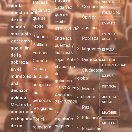
DERECHOS
año 2004
modelo
modelo
HUMANOS
Posicionamiento
con
que
que
político
DESARROLLO
pasión
fracasa
fracasa
SOSTENIBLE
por la
Comunicado
cada vez
cada vez
construcción
EDUCACIÓN
que se
Opinión
que se
de un
repite
EMPATÍA
repite
mundo
Justicia
31/07/2026
más justo
EMPLEO
Por una
Entre los
Pobreza
AGRARIO
y creemos
Política
puentes y
que el fin
Migrantes
ESPAÑA
las líneas
Europea
de la
rojas: Ante
Democracia
Común,
FALTA DE
pobreza
EJEMPLARIDAD
el acuerdo
Digna y
en el
Ciudadanía
de
mundo es
Justa de
IGLESIA
global
gobierno
una
acogida a
INFANCIA
PP-VOX en
Medio
decisión
las
Andalucía.
ambiente
política.
JUSTICIA
personas
21/07/2026
SOCIAL
M+J es la
Paz
refugiadas
concreción
La