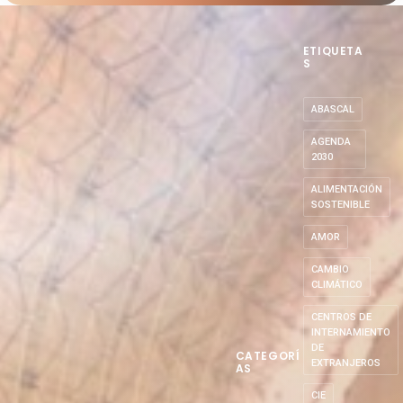
ETIQUETA
S
ABASCAL
AGENDA
2030
ALIMENTACIÓN
SOSTENIBLE
AMOR
CAMBIO
CLIMÁTICO
CENTROS DE
INTERNAMIENTO