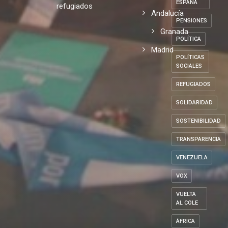
Andalucia
PARTIDOS
experiencia
POLÍTICOS
con los
Local
DE
ESPAÑA
refugiados
Andalucía
PENSIONES
Granada
POLÍTICA
Madrid
POLÍTICAS
SOCIALES
REFUGIADOS
SOLIDARIDAD
SOSTENIBILIDAD
TRANSPARENCIA
VENEZUELA
VOX