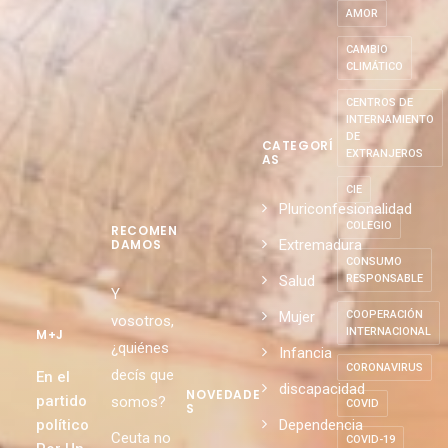
ALIMENTACIÓN
SOSTENIBLE
AMOR
CAMBIO
CLIMÁTICO
CENTROS DE
INTERNAMIENTO
DE
CATEGORÍ
EXTRANJEROS
AS
CIE
Pluriconfesionalidad
COLEGIO
RECOMEN
Extremadura
DAMOS
CONSUMO
Salud
RESPONSABLE
Y
Mujer
COOPERACIÓN
vosotros,
INTERNACIONAL
M+J
¿quiénes
Infancia
CORONAVIRUS
decís que
En el