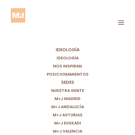
IDEOLOGÍA
IDEOLOGÍA
NOS INSPIRAN
POSICIONAMIENTOS
SEDES
NUESTRA GENTE
NO ES LO MISMO SIN
M+J MADRID
M+J ANDALUCÍA
AZÚCAR QUE SIN
M+J ASTURIAS
HOGAR
M+J EUSKADI
M+J VALENCIA