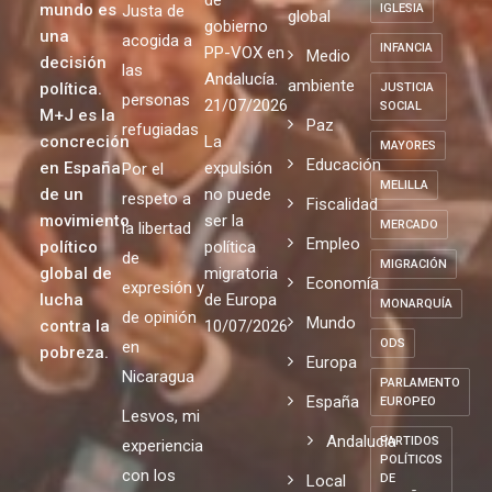
de la
rojas: Ante
Democracia
Común,
FALTA DE
pobreza
EJEMPLARIDAD
el acuerdo
Digna y
en el
Ciudadanía
de
mundo es
Justa de
IGLESIA
global
gobierno
una
acogida a
INFANCIA
PP-VOX en
Medio
decisión
las
Andalucía.
ambiente
política.
JUSTICIA
personas
21/07/2026
SOCIAL
M+J es la
Paz
refugiadas
concreción
La
MAYORES
Educación
en España
expulsión
Por el
MELILLA
de un
no puede
respeto a
Fiscalidad
movimiento
ser la
MERCADO
la libertad
Empleo
político
política
de
MIGRACIÓN
global de
migratoria
Economía
expresión y
lucha
de Europa
MONARQUÍA
de opinión
Mundo
contra la
10/07/2026
ODS
en
pobreza.
Europa
Nicaragua
PARLAMENTO
España
EUROPEO
Lesvos, mi