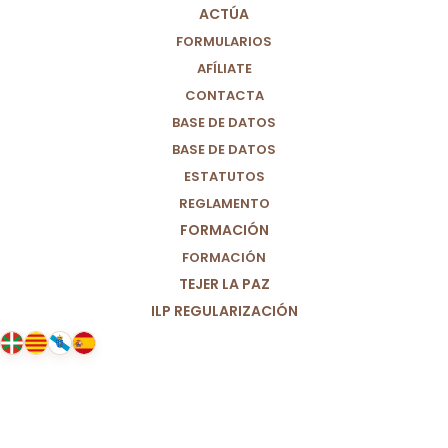
ACTÚA
30/10/2022
|
IN
OPINIÓN
,
EDUCACIÓN
|
BY
PARTIDO POR UN
MUNDO MÁS JUSTO (M+J)
FORMULARIOS
AFÍLIATE
CONTACTA
BASE DE DATOS
BASE DE DATOS
ESTATUTOS
REGLAMENTO
FORMACIÓN
FORMACIÓN
TEJER LA PAZ
ILP REGULARIZACIÓN