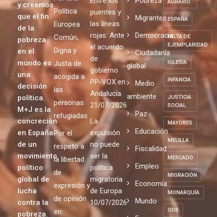
de un
repite
EMPATÍA
repite
mundo
Justicia
31/07/2026
más justo
EMPLEO
Por una
Entre los
Pobreza
AGRARIO
y creemos
Política
puentes y
que el fin
Migrantes
ESPAÑA
las líneas
Europea
de la
rojas: Ante
Democracia
Común,
FALTA DE
pobreza
EJEMPLARIDAD
el acuerdo
Digna y
en el
Ciudadanía
de
mundo es
Justa de
IGLESIA
global
gobierno
una
acogida a
INFANCIA
PP-VOX en
Medio
decisión
las
Andalucía.
ambiente
política.
JUSTICIA
personas
21/07/2026
SOCIAL
M+J es la
Paz
refugiadas
concreción
La
MAYORES
Educación
en España
expulsión
Por el
MELILLA
de un
no puede
respeto a
Fiscalidad
movimiento
ser la
MERCADO
la libertad
Empleo
político
política
de
MIGRACIÓN
global de
migratoria
Economía
expresión y