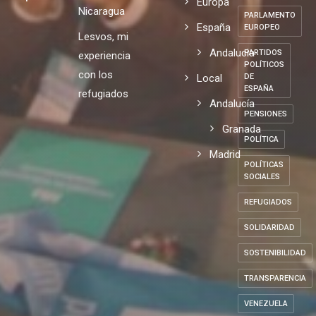
lucha
de Europa
MONARQUÍA
de opinión
Mundo
contra la
10/07/2026
ODS
en
pobreza.
Europa
Nicaragua
PARLAMENTO
España
EUROPEO
Lesvos, mi
Andalucia
PARTIDOS
experiencia
POLÍTICOS
con los
Local
DE
ESPAÑA
refugiados
Andalucía
PENSIONES
Granada
POLÍTICA
Madrid
POLÍTICAS
SOCIALES
REFUGIADOS
SOLIDARIDAD
SOSTENIBILIDAD