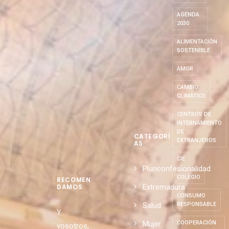
S
ABASCAL
AGENDA
2030
ALIMENTACIÓN
SOSTENIBLE
AMOR
CAMBIO
CLIMÁTICO
CENTROS DE
INTERNAMIENTO
DE
CATEGORÍ
EXTRANJEROS
AS
CIE
Pluriconfesionalidad
COLEGIO
RECOMEN
Extremadura
DAMOS
CONSUMO