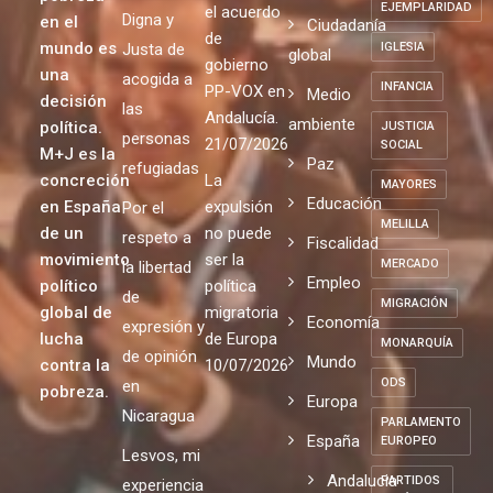
EJEMPLARIDAD
el acuerdo
Digna y
en el
Ciudadanía
de
mundo es
Justa de
IGLESIA
global
gobierno
una
acogida a
INFANCIA
PP-VOX en
Medio
decisión
las
Andalucía.
ambiente
política.
JUSTICIA
personas
21/07/2026
SOCIAL
M+J es la
Paz
refugiadas
concreción
La
MAYORES
Educación
en España
expulsión
Por el
MELILLA
de un
no puede
respeto a
Fiscalidad
movimiento
ser la
MERCADO
la libertad
Empleo
político
política
de
MIGRACIÓN
global de
migratoria
Economía
expresión y
lucha
de Europa
MONARQUÍA
de opinión
Mundo
contra la
10/07/2026
ODS
en
pobreza.
Europa
Nicaragua
PARLAMENTO
España
EUROPEO
Lesvos, mi
Andalucia
PARTIDOS
experiencia