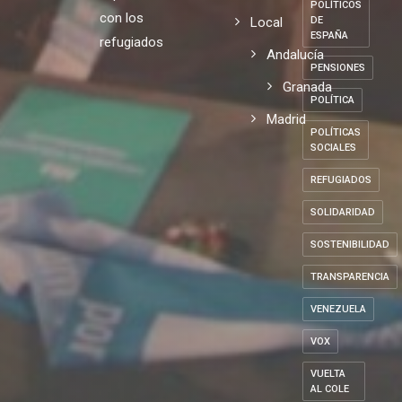
POLÍTICOS
con los
Local
DE
ESPAÑA
refugiados
Andalucía
PENSIONES
Granada
POLÍTICA
Madrid
POLÍTICAS
SOCIALES
REFUGIADOS
SOLIDARIDAD
SOSTENIBILIDAD
TRANSPARENCIA
VENEZUELA
VOX
VUELTA
AL COLE