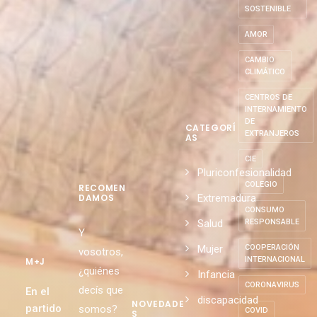
SOSTENIBLE
AMOR
CAMBIO
CLIMÁTICO
CENTROS DE
INTERNAMIENTO
DE
CATEGORÍ
EXTRANJEROS
AS
CIE
Pluriconfesionalidad
COLEGIO
RECOMEN
Extremadura
DAMOS
CONSUMO
Salud
RESPONSABLE
Y
Mujer
COOPERACIÓN
vosotros,
INTERNACIONAL
M+J
¿quiénes
Infancia
CORONAVIRUS
decís que
En el
discapacidad
NOVEDADE
partido
somos?
COVID
S