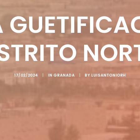
A GUETIFICA
STRITO NOR
17/02/2024
|
IN
GRANADA
|
BY
LUISANTONIORH