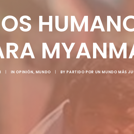
OS HUMANO
ARA MYANM
1
|
IN
OPINIÓN
,
MUNDO
|
BY
PARTIDO POR UN MUNDO MÁS JU