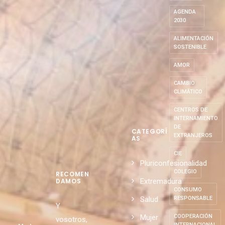
S
ABASCAL
AGENDA
2030
ALIMENTACIÓN
SOSTENIBLE
AMOR
CAMBIO
CLIMÁTICO
CENTROS DE
INTERNAMIENTO
DE
CATEGORÍ
EXTRANJEROS
AS
CIE
Pluriconfesionalidad
COLEGIO
RECOMEN
Extremadura
DAMOS
CONSUMO