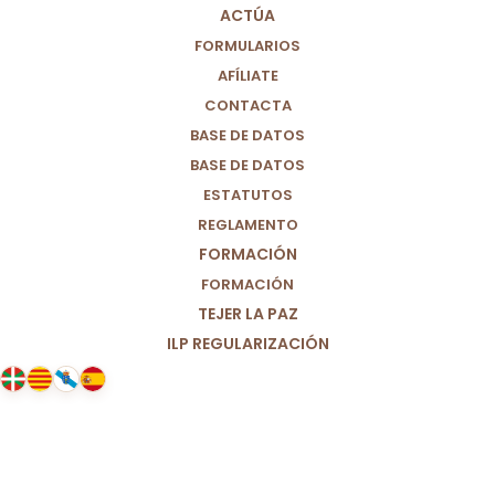
ACTÚA
FORMULARIOS
Une lo diverso, por un
AFÍLIATE
CONTACTA
Bilbao más justo
BASE DE DATOS
BASE DE DATOS
ESTATUTOS
VOTA Por Un Mundo Más Justo
REGLAMENTO
FORMACIÓN
FORMACIÓN
TEJER LA PAZ
ILP REGULARIZACIÓN