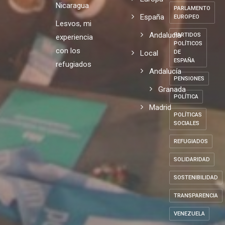
lucha
de Europa
MONARQUÍA
de opinión
Mundo
contra la
10/07/2026
ODS
en
pobreza.
Europa
Nicaragua
PARLAMENTO
España
EUROPEO
Lesvos, mi
Andalucia
PARTIDOS
experiencia
POLÍTICOS
con los
Local
DE
ESPAÑA
refugiados
Andalucía
PENSIONES
Granada
POLÍTICA
Madrid
POLÍTICAS
SOCIALES
REFUGIADOS
SOLIDARIDAD
SOSTENIBILIDAD