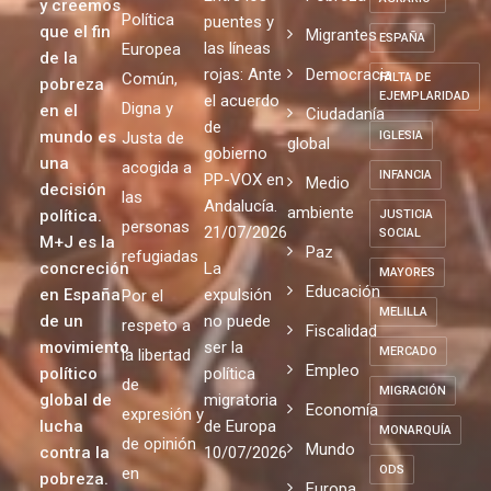
de un
repite
EMPATÍA
repite
mundo
Justicia
31/07/2026
más justo
EMPLEO
Por una
Entre los
Pobreza
AGRARIO
y creemos
Política
puentes y
que el fin
Migrantes
ESPAÑA
las líneas
Europea
de la
rojas: Ante
Democracia
Común,
FALTA DE
pobreza
EJEMPLARIDAD
el acuerdo
Digna y
en el
Ciudadanía
de
mundo es
Justa de
IGLESIA
global
gobierno
una
acogida a
INFANCIA
PP-VOX en
Medio
decisión
las
Andalucía.
ambiente
política.
JUSTICIA
personas
21/07/2026
SOCIAL
M+J es la
Paz
refugiadas
concreción
La
MAYORES
Educación
en España
expulsión
Por el
MELILLA
de un
no puede
respeto a
Fiscalidad
movimiento
ser la
MERCADO
la libertad
Empleo
político
política
de
MIGRACIÓN
global de
migratoria
Economía
expresión y