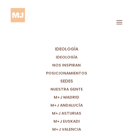
IDEOLOGÍA
IDEOLOGÍA
NOS INSPIRAN
POSICIONAMIENTOS
SEDES
EN M+J ELEGIMOS
NUESTRA GENTE
M+J MADRID
HACER UNA
M+J ANDALUCÍA
“POLÍTICA DE
M+J ASTURIAS
M+J EUSKADI
CUIDADOS”
M+J VALENCIA