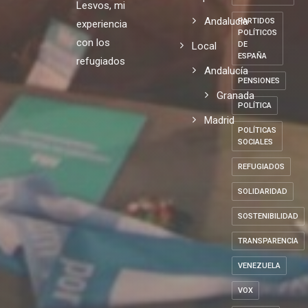
ODS
en
pobreza.
Europa
Nicaragua
PARLAMENTO
España
EUROPEO
Lesvos, mi
Andalucia
PARTIDOS
experiencia
POLÍTICOS
con los
Local
DE
ESPAÑA
refugiados
Andalucía
PENSIONES
Granada
POLÍTICA
Madrid
POLÍTICAS
SOCIALES
REFUGIADOS
SOLIDARIDAD
SOSTENIBILIDAD
TRANSPARENCIA