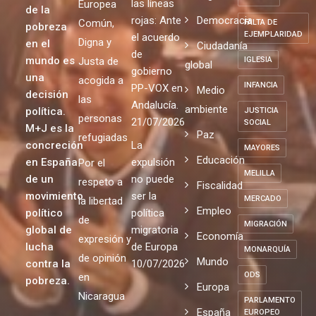
más justo
EMPLEO
Por una
Entre los
Pobreza
AGRARIO
y creemos
Política
puentes y
que el fin
Migrantes
ESPAÑA
las líneas
Europea
de la
rojas: Ante
Democracia
Común,
FALTA DE
pobreza
EJEMPLARIDAD
el acuerdo
Digna y
en el
Ciudadanía
de
mundo es
Justa de
IGLESIA
global
gobierno
una
acogida a
INFANCIA
PP-VOX en
Medio
decisión
las
Andalucía.
ambiente
política.
JUSTICIA
personas
21/07/2026
SOCIAL
M+J es la
Paz
refugiadas
concreción
La
MAYORES
Educación
en España
expulsión
Por el
MELILLA
de un
no puede
respeto a
Fiscalidad
movimiento
ser la
MERCADO
la libertad
Empleo
político
política
de
MIGRACIÓN
global de
migratoria
Economía
expresión y
lucha
de Europa
MONARQUÍA
de opinión
Mundo
contra la
10/07/2026