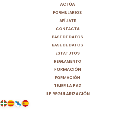
ACTÚA
22/11/2021
|
IN
JUSTICIA
,
CIUDADANÍA GLOBAL
,
ESPAÑA
|
BY
FORMULARIOS
PARTIDO POR UN MUNDO MÁS JUSTO (M+J)
AFÍLIATE
CONTACTA
BASE DE DATOS
BASE DE DATOS
ESTATUTOS
REGLAMENTO
FORMACIÓN
FORMACIÓN
TEJER LA PAZ
ILP REGULARIZACIÓN