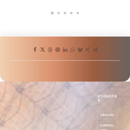
que somos?
Sticky
Mundo
,
Pobreza
,
Justicia
,
Comunicado
ETIQUETA
S