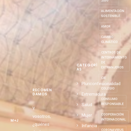
ABASCAL
AGENDA
2030
ALIMENTACIÓN
SOSTENIBLE
AMOR
CAMBIO
CLIMÁTICO
CENTROS DE
INTERNAMIENTO
DE
CATEGORÍ
EXTRANJEROS
AS
CIE
Pluriconfesionalidad
COLEGIO
RECOMEN
Extremadura
DAMOS
CONSUMO
Salud
RESPONSABLE
Y