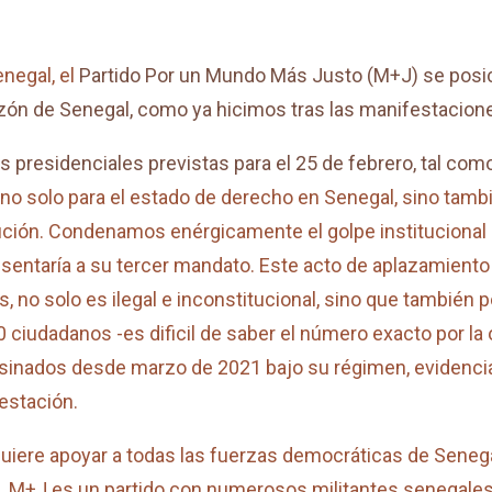
negal, el
Partido Por un Mundo Más Justo (M+J) se posic
zón de Senegal, como ya hicimos tras las manifestacion
 presidenciales previstas para el 25 de febrero, tal com
no solo para el estado de derecho en Senegal, sino tambi
ción. Condenamos enérgicamente el golpe institucional p
entaría a su tercer mandato. Este acto de aplazamiento 
s, no solo es ilegal e inconstitucional, sino que tambié
 ciudadanos -es dificil de saber el número exacto por la 
sinados desde marzo de 2021 bajo su régimen, evidencia
estación.
uiere apoyar a todas las fuerzas democráticas de Seneg
. M+J es un partido con numerosos militantes senegales