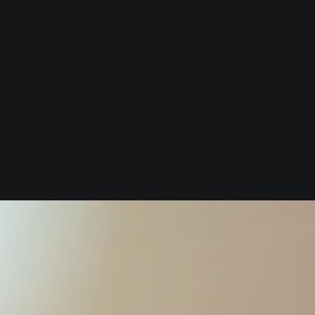
SEDES
ACTÚA
NUESTRA GENTE
M+J MADRID
ÍA
M+J ANDALUCÍA
IRAN
M+J ASTURIAS
NAMIENTOS
M+J EUSKADI
M+J VALENCIA