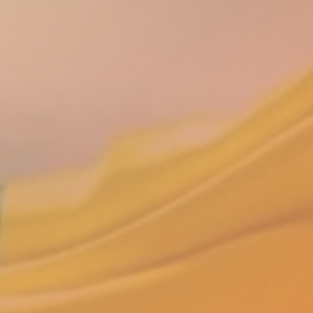
ÁTICO EN S
ENTO AL RES
IA Y LA DEM
16/02/2024
|
IN
DEMOCRACIA
,
MUNDO
|
BY
USAD-12