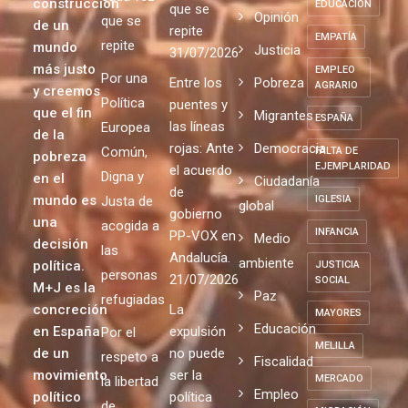
que
que
político
DESARROLLO
pasión
fracasa
fracasa
SOSTENIBLE
por la
Comunicado
cada vez
cada vez
construcción
EDUCACIÓN
que se
Opinión
que se
de un
repite
EMPATÍA
repite
mundo
Justicia
31/07/2026
más justo
EMPLEO
Por una
Entre los
Pobreza
AGRARIO
y creemos
Política
puentes y
que el fin
Migrantes
ESPAÑA
las líneas
Europea
de la
rojas: Ante
Democracia
Común,
FALTA DE
pobreza
EJEMPLARIDAD
el acuerdo
Digna y
en el
Ciudadanía
de
mundo es
Justa de
IGLESIA
global
gobierno
una
acogida a
INFANCIA
PP-VOX en
Medio
decisión
las
Andalucía.
ambiente
política.
JUSTICIA
personas
21/07/2026
SOCIAL
M+J es la
Paz
refugiadas
concreción
La
MAYORES
Educación
en España
expulsión
Por el
MELILLA