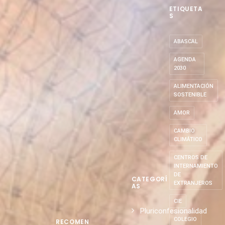
ETIQUETA
S
ABASCAL
AGENDA
2030
ALIMENTACIÓN
SOSTENIBLE
AMOR
CAMBIO
CLIMÁTICO
CENTROS DE
INTERNAMIENTO
DE
CATEGORÍ
EXTRANJEROS
AS