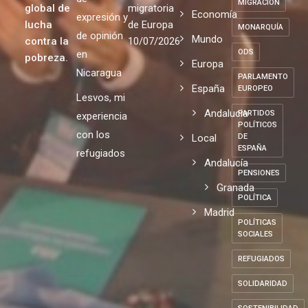
de un
no puede
respeto a
Fiscalidad
movimiento
ser la
MERCADO
la libertad
Empleo
político
política
de
MIGRACIÓN
global de
migratoria
Economía
expresión y
lucha
de Europa
MONARQUÍA
de opinión
Mundo
contra la
10/07/2026
ODS
en
pobreza.
Europa
Nicaragua
PARLAMENTO
España
EUROPEO
Lesvos, mi
Andalucia
PARTIDOS
experiencia
POLÍTICOS
con los
Local
DE
ESPAÑA
refugiados
Andalucía
PENSIONES
Granada
POLÍTICA
Madrid
POLÍTICAS
SOCIALES
REFUGIADOS