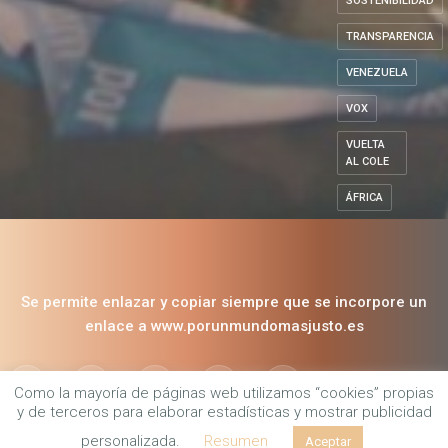
SOLIDARIDAD
SOSTENIBILIDAD
TRANSPARENCIA
VENEZUELA
VOX
VUELTA
AL COLE
ÁFRICA
Se permite enlazar y copiar siempre que se incorpore un
Como la mayoría de páginas web utilizamos “cookies” propias
enlace a www.porunmundomasjusto.es
y de terceros para elaborar estadísticas y mostrar publicidad
personalizada.
Resumen
Aceptar